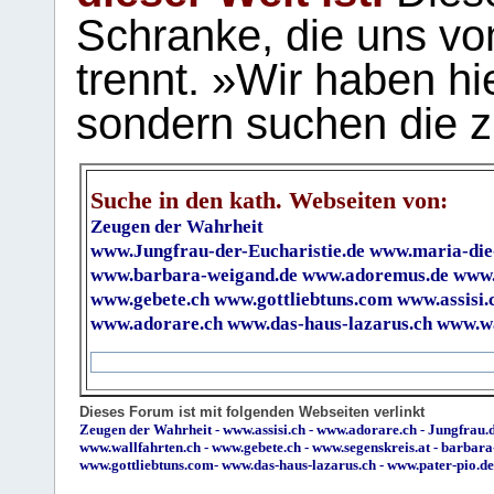
Schranke, die uns vo
trennt. »Wir haben hi
sondern suchen die z
Suche in den kath. Webseiten von:
Zeugen der Wahrheit
www.Jungfrau-der-Eucharistie.de
www.maria-die
www.barbara-weigand.de
www.adoremus.de
www.
www.gebete.ch
www.gottliebtuns.com
www.assisi.
www.adorare.ch
www.das-haus-lazarus.ch
www.wa
Dieses Forum ist mit folgenden Webseiten verlinkt
Zeugen der Wahrheit
-
www.assisi.ch
-
www.adorare.ch
-
Jungfrau.d
www.wallfahrten.ch
-
www.gebete.ch
-
www.segenskreis.at
-
barbara
www.gottliebtuns.com
-
www.das-haus-lazarus.ch
-
www.pater-pio.de