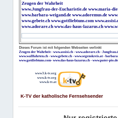
Zeugen der Wahrheit
www.Jungfrau-der-Eucharistie.de
www.maria-die
www.barbara-weigand.de
www.adoremus.de
www.
www.gebete.ch
www.gottliebtuns.com
www.assisi.
www.adorare.ch
www.das-haus-lazarus.ch
www.wa
Dieses Forum ist mit folgenden Webseiten verlinkt
Zeugen der Wahrheit
-
www.assisi.ch
-
www.adorare.ch
-
Jungfrau.d
www.wallfahrten.ch
-
www.gebete.ch
-
www.segenskreis.at
-
barbara
www.gottliebtuns.com
-
www.das-haus-lazarus.ch
-
www.pater-pio.de
www3.k-tv.org
www.k-tv.org
www.k-tv.at
K-TV der katholische Fernsehsender
Nur registrier