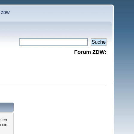
e ZDW
Forum ZDW:
esen
 ein.