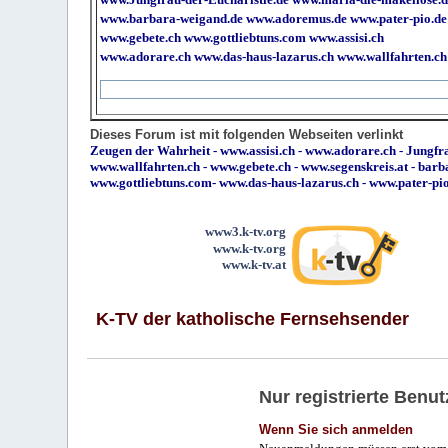
www.barbara-weigand.de
www.adoremus.de
www.pater-pio.de
www.gebete.ch
www.gottliebtuns.com
www.assisi.ch
www.adorare.ch
www.das-haus-lazarus.ch
www.wallfahrten.ch
Dieses Forum ist mit folgenden Webseiten verlinkt
Zeugen der Wahrheit
-
www.assisi.ch
-
www.adorare.ch
-
Jungfra
www.wallfahrten.ch
-
www.gebete.ch
-
www.segenskreis.at
-
barb
www.gottliebtuns.com
-
www.das-haus-lazarus.ch
-
www.pater-pi
www3.k-tv.org
www.k-tv.org
www.k-tv.at
K-TV der katholische Fernsehsender
Nur registrierte Ben
Wenn Sie sich anmelden