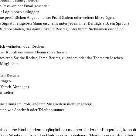
Admin bestätigt werden
 Passwort per Email gesendet.
r Login oben einloggen.
e persönlichen Angaben unter Profil ändern oder weitere hinzufügen.
e Signatur eingeben (dann erscheint unter jedem Ihrer Beiträge z.B. ein Spruch)
 Bild hochladen, das dann links im Beitrag unter Ihrem Nicknamen erscheint.
ich verändern oder löschen.
iner Rubrik ein neues Thema zu verfassen.
esitzen Sie die Rechte, Ihren Beitrag zu ändern oder das Thema zu löschen.
Mitglieder.
zten Besuch.
trägen.
(Versch. Vorlagen)
t weiter
instellung im Profil anderen Mitgliedern nicht angezeigt.
aten wie Anschrift oder Telefonnummer
tholische Kirche jedem zugänglich zu machen. Jeder der Fragen hat, kann di
den Glauben sich an den Beiträgen zu beteiligen. "Hier haben die Besucher d