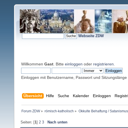
Webseite ZDW
Willkommen
Gast
. Bitte
einloggen
oder
registrieren
.
Einloggen mit Benutzername, Passwort und Sitzungslänge
Übersicht
Hilfe
Suche
Kalender
Einloggen
Registr
Forum ZDW
»
römisch-katholisch
»
Okkulte Behaftung / Satanismus
Seiten: [
1
]
2
3
Nach unten