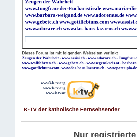
Zeugen der Wahrheit
www.Jungfrau-der-Eucharistie.de
www.maria-die
www.barbara-weigand.de
www.adoremus.de
www.
www.gebete.ch
www.gottliebtuns.com
www.assisi.
www.adorare.ch
www.das-haus-lazarus.ch
www.wa
Dieses Forum ist mit folgenden Webseiten verlinkt
Zeugen der Wahrheit
-
www.assisi.ch
-
www.adorare.ch
-
Jungfrau.d
www.wallfahrten.ch
-
www.gebete.ch
-
www.segenskreis.at
-
barbara
www.gottliebtuns.com
-
www.das-haus-lazarus.ch
-
www.pater-pio.de
www3.k-tv.org
www.k-tv.org
www.k-tv.at
K-TV der katholische Fernsehsender
Nur registrier