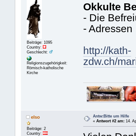
Okkulte B
- Die Befre
- Adressen
Beiträge: 1095
Country:
http://kath-
Geschlecht:
zdw.ch/mari
Religionszugehörigkeit:
Römisch-katholische
Kirche
Antw:Bitte um Hilfe
elso
«
Antwort #2 am:
14. Ap
Beiträge: 2
Country: