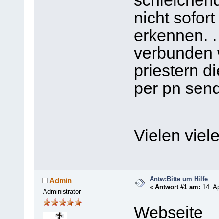
schleichen
nicht sofor
erkennen. .
verbunden 
priestern d
per pn sen
Vielen vie
Antw:Bitte um Hilfe
Admin
«
Antwort #1 am:
14. Ap
Administrator
Webseite