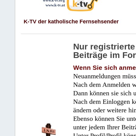
www.k-tv.org
www.k-tv.at
K-TV der katholische Fernsehsender
Nur registrier
Beiträge im Fo
Wenn Sie sich anme
Neuanmeldungen müsse
Nach dem Anmelden wir
Dann können sie sich 
Nach dem Einloggen kö
ändern oder weitere hi
Ebenso können Sie unte
unter jedem Ihrer Beitr
Unter Profil/Profil kön