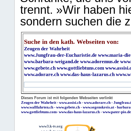
trennt. »Wir haben hi
sondern suchen die z
Suche in den kath. Webseiten von:
Zeugen der Wahrheit
www.Jungfrau-der-Eucharistie.de
www.maria-die
www.barbara-weigand.de
www.adoremus.de
www.
www.gebete.ch
www.gottliebtuns.com
www.assisi.
www.adorare.ch
www.das-haus-lazarus.ch
www.wa
Dieses Forum ist mit folgenden Webseiten verlinkt
Zeugen der Wahrheit
-
www.assisi.ch
-
www.adorare.ch
-
Jungfrau.d
www.wallfahrten.ch
-
www.gebete.ch
-
www.segenskreis.at
-
barbara
www.gottliebtuns.com
-
www.das-haus-lazarus.ch
-
www.pater-pio.de
www3.k-tv.org