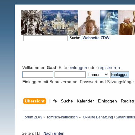
Webseite ZDW
Willkommen
Gast
. Bitte
einloggen
oder
registrieren
.
Einloggen mit Benutzername, Passwort und Sitzungslänge
Übersicht
Hilfe
Suche
Kalender
Einloggen
Registr
Forum ZDW
»
römisch-katholisch
»
Okkulte Behaftung / Satanismus
Seiten: [
1
]
Nach unten