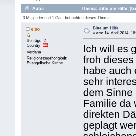
Autor
Thema: Bitte um Hilfe (G
0 Mitglieder und 1 Gast betrachten dieses Thema.
Bitte um Hilfe
elso
«
am:
14. April 2014, 18
Beiträge: 2
Country:
Ich will es 
Verdana
froh diese
Religionszugehörigkeit:
Evangelische Kirche
habe auch 
sehr interes
dem Sinne h
Familie da 
direkten D
geplagt wer