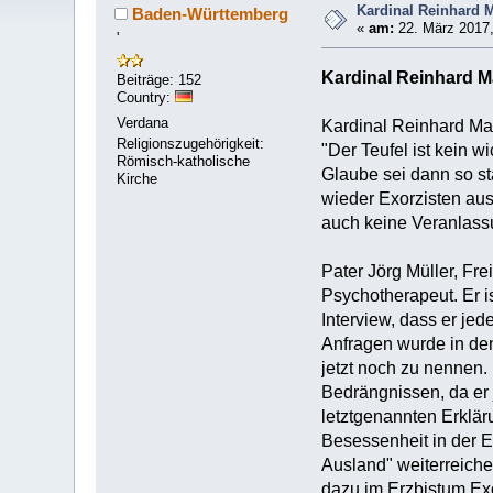
Kardinal Reinhard M
Baden-Württemberg
«
am:
22. März 2017,
'
Kardinal Reinhard Ma
Beiträge: 152
Country:
Verdana
Kardinal Reinhard Mar
Religionszugehörigkeit:
"Der Teufel ist kein w
Römisch-katholische
Glaube sei dann so st
Kirche
wieder Exorzisten au
auch keine Veranlass
Pater Jörg Müller, Fr
Psychotherapeut. Er i
Interview, dass er j
Anfragen wurde in den
jetzt noch zu nennen. 
Bedrängnissen, da er 
letztgenannten Erklä
Besessenheit in der E
Ausland" weiterreich
dazu im Erzbistum Exo