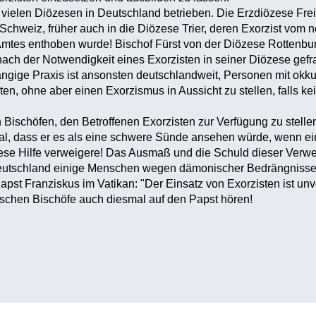
n vielen Diözesen in Deutschland betrieben. Die Erzdiözese Fre
Schweiz, früher auch in die Diözese Trier, deren Exorzist vom
Amtes enthoben wurde! Bischof Fürst von der Diözese Rottenburg-
 nach der Notwendigkeit eines Exorzisten in seiner Diözese gefr
ängige Praxis ist ansonsten deutschlandweit, Personen mit ok
ten, ohne aber einen Exorzismus in Aussicht zu stellen, falls ke
Bischöfen, den Betroffenen Exorzisten zur Verfügung zu stelle
l, dass er es als eine schwere Sünde ansehen würde, wenn ein
iese Hilfe verweigere! Das Ausmaß und die Schuld dieser Verwe
 Deutschland einige Menschen wegen dämonischer Bedrängniss
pst Franziskus im Vatikan: "Der Einsatz von Exorzisten ist unve
tschen Bischöfe auch diesmal auf den Papst hören!