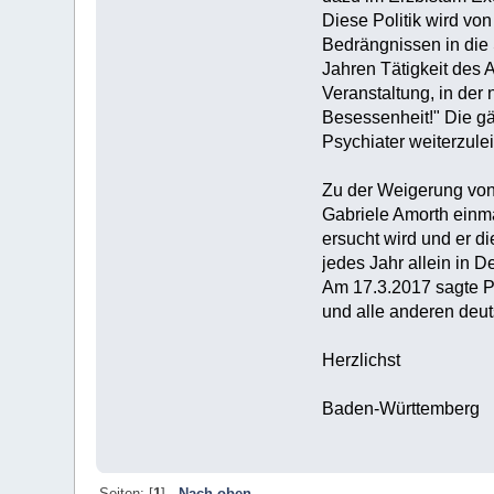
Diese Politik wird vo
Bedrängnissen in die 
Jahren Tätigkeit des 
Veranstaltung, in der
Besessenheit!" Die g
Psychiater weiterzulei
Zu der Weigerung von 
Gabriele Amorth einma
ersucht wird und er d
jedes Jahr allein in
Am 17.3.2017 sagte Pa
und alle anderen deu
Herzlichst
Baden-Württemberg
Seiten: [
1
]
Nach oben