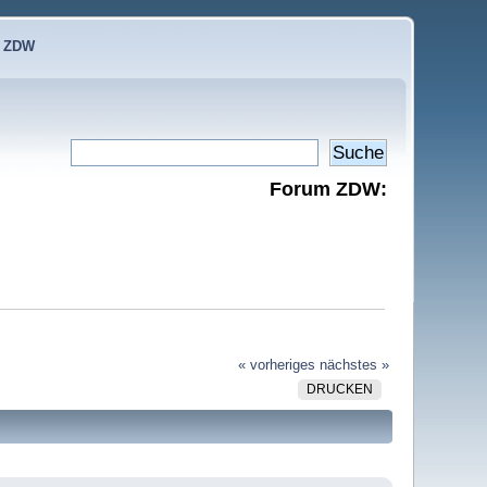
e ZDW
Forum ZDW:
« vorheriges
nächstes »
DRUCKEN