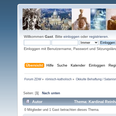
Willkommen
Gast
. Bitte
einloggen
oder
registrieren
.
Einloggen mit Benutzername, Passwort und Sitzungslä
Übersicht
Hilfe
Suche
Kalender
Einloggen
Regi
Forum ZDW
»
römisch-katholisch
»
Okkulte Behaftung / Satanis
Seiten: [
1
]
Nach unten
Autor
Thema: Kardinal Reinha
0 Mitglieder und 1 Gast betrachten dieses Thema.