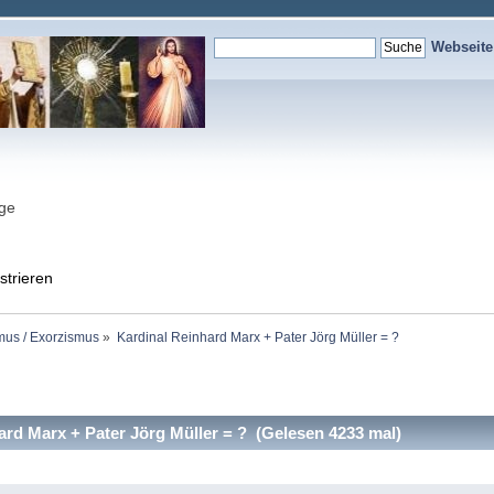
Webseit
nge
strieren
mus / Exorzismus
»
Kardinal Reinhard Marx + Pater Jörg Müller = ?
rd Marx + Pater Jörg Müller = ? (Gelesen 4233 mal)