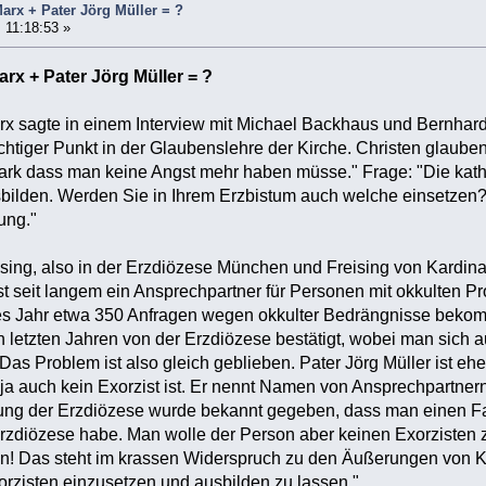
arx + Pater Jörg Müller = ?
 11:18:53 »
rx + Pater Jörg Müller = ?
x sagte in einem Interview mit Michael Backhaus und Bernhard 
ichtiger Punkt in der Glaubenslehre der Kirche. Christen glauben
ark dass man keine Angst mehr haben müsse." Frage: "Die katho
sbilden. Werden Sie in Ihrem Erzbistum auch welche einsetzen
ung."
eising, also in der Erzdiözese München und Freising von Kardin
st seit langem ein Ansprechpartner für Personen mit okkulten P
edes Jahr etwa 350 Anfragen wegen okkulter Bedrängnisse bekom
 letzten Jahren von der Erzdiözese bestätigt, wobei man sich 
Das Problem ist also gleich geblieben. Pater Jörg Müller ist eh
ja auch kein Exorzist ist. Er nennt Namen von Ansprechpartnern
rung der Erzdiözese wurde bekannt gegeben, dass man einen F
rzdiözese habe. Man wolle der Person aber keinen Exorzisten zu
en! Das steht im krassen Widerspruch zu den Äußerungen von K
rzisten einzusetzen und ausbilden zu lassen."