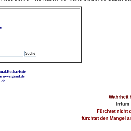
e
u.d.Eucharistie
ara-weigand.de
o.de
Wahrheit 
Irrtum
Fürchtet nicht 
fürchtet den Mangel 