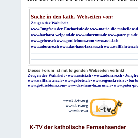
Suche in den kath. Webseiten von:
Zeugen der Wahrheit
www.Jungfrau-der-Eucharistie.de
www.maria-die-makellose.d
www.barbara-weigand.de
www.adoremus.de
www.pater-pio.de
www.gebete.ch
www.gottliebtuns.com
www.assisi.ch
www.adorare.ch
www.das-haus-lazarus.ch
www.wallfahrten.ch
Dieses Forum ist mit folgenden Webseiten verlinkt
Zeugen der Wahrheit
-
www.assisi.ch
-
www.adorare.ch
-
Jungfra
www.wallfahrten.ch
-
www.gebete.ch
-
www.segenskreis.at
-
barb
www.gottliebtuns.com
-
www.das-haus-lazarus.ch
-
www.pater-pi
www3.k-tv.org
www.k-tv.org
www.k-tv.at
K-TV der katholische Fernsehsender