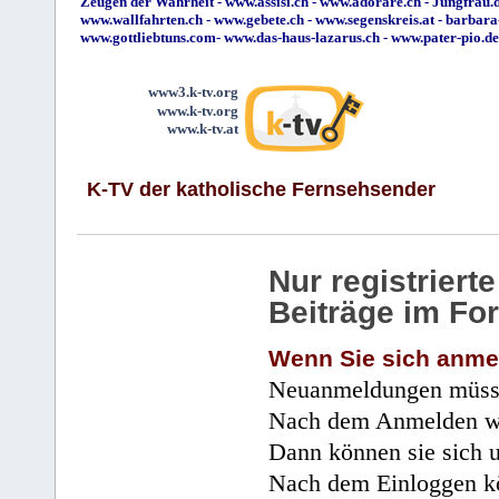
Zeugen der Wahrheit
-
www.assisi.ch
-
www.adorare.ch
-
Jungfrau.d
www.wallfahrten.ch
-
www.gebete.ch
-
www.segenskreis.at
-
barbara
www.gottliebtuns.com
-
www.das-haus-lazarus.ch
-
www.pater-pio.de
www3.k-tv.org
www.k-tv.org
www.k-tv.at
K-TV der katholische Fernsehsender
Nur registrier
Beiträge im Fo
Wenn Sie sich anme
Neuanmeldungen müsse
Nach dem Anmelden wir
Dann können sie sich 
Nach dem Einloggen kö