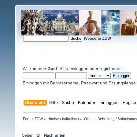
Webseite ZDW
Willkommen
Gast
. Bitte
einloggen
oder
registrieren
.
Einloggen mit Benutzername, Passwort und Sitzungslänge
Übersicht
Hilfe
Suche
Kalender
Einloggen
Registr
Forum ZDW
»
römisch-katholisch
»
Okkulte Behaftung / Satanismus
Seiten: [
1
]
Nach unten