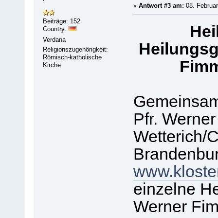
'
«
Antwort #3 am:
08. Februar
Beiträge: 152
Hei
Country:
Verdana
Heilungsg
Religionszugehörigkeit:
Römisch-katholische
Fimm
Kirche
Gemeinsame
Pfr. Werne
Wetterich/C
Brandenburg
www.kloste
einzelne He
Werner Fi