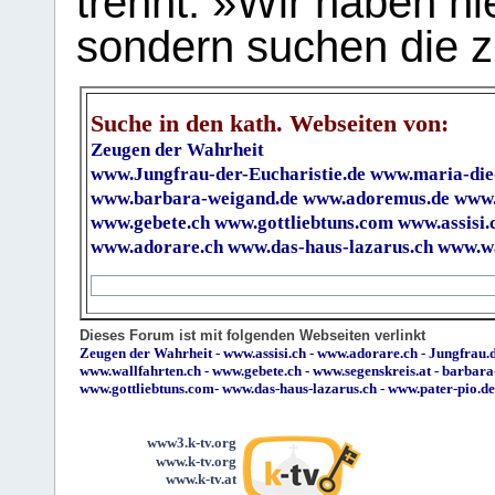
trennt. »Wir haben hi
sondern suchen die z
Suche in den kath. Webseiten von:
Zeugen der Wahrheit
www.Jungfrau-der-Eucharistie.de
www.maria-die
www.barbara-weigand.de
www.adoremus.de
www.
www.gebete.ch
www.gottliebtuns.com
www.assisi.
www.adorare.ch
www.das-haus-lazarus.ch
www.wa
Dieses Forum ist mit folgenden Webseiten verlinkt
Zeugen der Wahrheit
-
www.assisi.ch
-
www.adorare.ch
-
Jungfrau.d
www.wallfahrten.ch
-
www.gebete.ch
-
www.segenskreis.at
-
barbara
www.gottliebtuns.com
-
www.das-haus-lazarus.ch
-
www.pater-pio.de
www3.k-tv.org
www.k-tv.org
www.k-tv.at