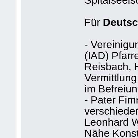
Spitalseel
Für
Deutsc
- Vereinigu
(IAD) Pfarr
Reisbach, 
Vermittlung
im Befreiun
- Pater Fim
verschieden
Leonhard W
Nähe Kons