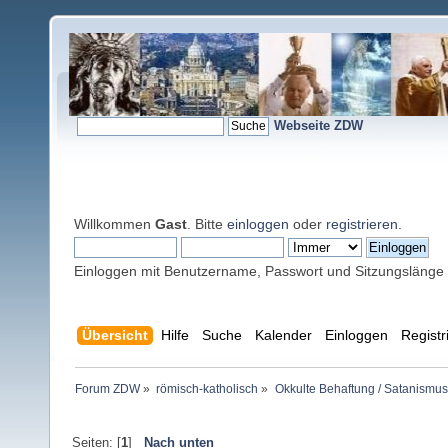
Webseite ZDW
Willkommen
Gast
. Bitte
einloggen
oder
registrieren
.
Einloggen mit Benutzername, Passwort und Sitzungslänge
Übersicht
Hilfe
Suche
Kalender
Einloggen
Registr
Forum ZDW
»
römisch-katholisch
»
Okkulte Behaftung / Satanismus
Seiten: [
1
]
Nach unten