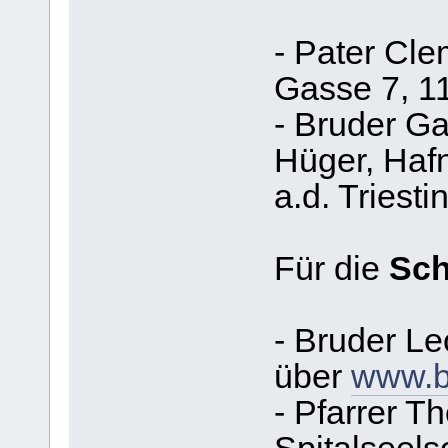
- Pater Cle
Gasse 7, 1
- Bruder Ga
Hüger, Haf
a.d. Triesti
Für die
Sch
- Bruder Le
über
www.b
- Pfarrer T