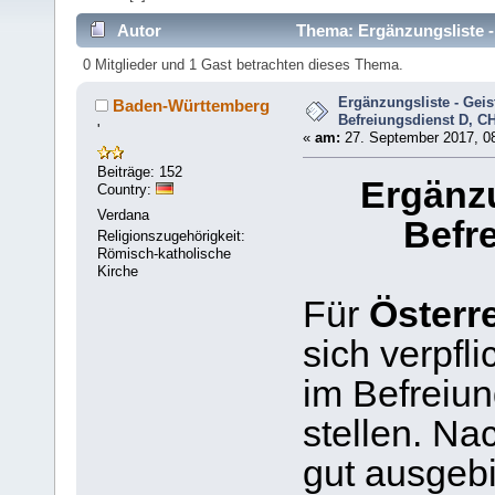
Autor
Thema: Ergänzungsliste - 
0 Mitglieder und 1 Gast betrachten dieses Thema.
Ergänzungsliste - Geis
Baden-Württemberg
Befreiungsdienst D, CH
'
«
am:
27. September 2017, 08
Beiträge: 152
Ergänzu
Country:
Verdana
Befr
Religionszugehörigkeit:
Römisch-katholische
Kirche
Für
Österr
sich verpfli
im Befreiun
stellen. Na
gut ausgebi