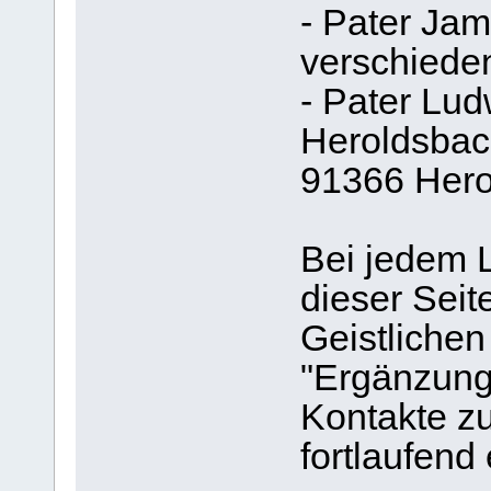
- Pater Ja
verschieden
- Pater Lud
Heroldsbac
91366 Hero
Bei jedem L
dieser Seit
Geistlichen
"Ergänzungs
Kontakte zuk
fortlaufend