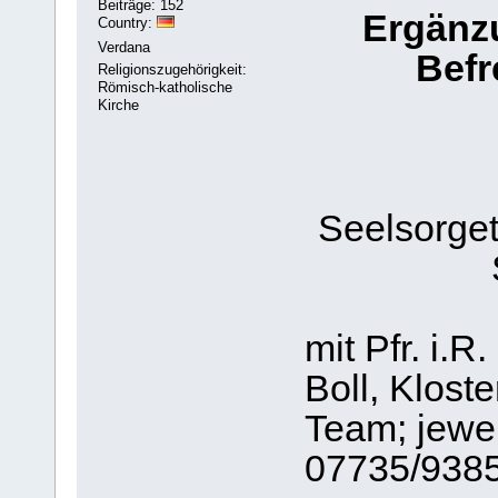
Beiträge: 152
Ergänzu
Country:
Verdana
Befr
Religionszugehörigkeit:
Römisch-katholische
Kirche
Seelsorget
mit Pfr. i.R
Boll, Klost
Team; jewei
07735/938