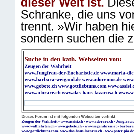
dieser Welt ist.
Diese
Schranke, die uns vo
trennt. »Wir haben hi
sondern suchen die z
Suche in den kath. Webseiten von:
Zeugen der Wahrheit
www.Jungfrau-der-Eucharistie.de
www.maria-die
www.barbara-weigand.de
www.adoremus.de
www.
www.gebete.ch
www.gottliebtuns.com
www.assisi.
www.adorare.ch
www.das-haus-lazarus.ch
www.wa
Dieses Forum ist mit folgenden Webseiten verlinkt
Zeugen der Wahrheit
-
www.assisi.ch
-
www.adorare.ch
-
Jungfrau.d
www.wallfahrten.ch
-
www.gebete.ch
-
www.segenskreis.at
-
barbara
www.gottliebtuns.com
-
www.das-haus-lazarus.ch
-
www.pater-pio.de