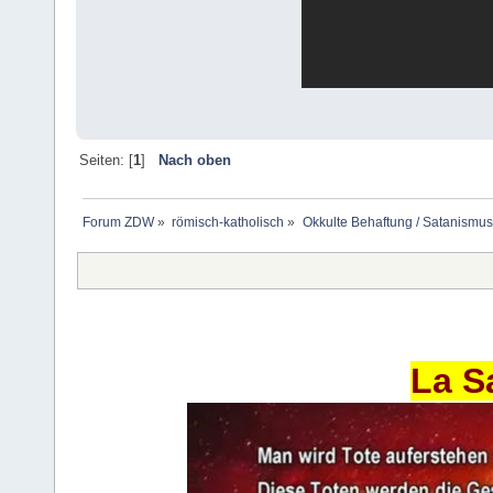
Seiten: [
1
]
Nach oben
Forum ZDW
»
römisch-katholisch
»
Okkulte Behaftung / Satanismus
La S