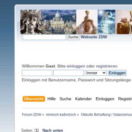
Webseite ZDW
Willkommen
Gast
. Bitte
einloggen
oder
registrieren
.
Einloggen mit Benutzername, Passwort und Sitzungslänge
Übersicht
Hilfe
Suche
Kalender
Einloggen
Registr
Forum ZDW
»
römisch-katholisch
»
Okkulte Behaftung / Satanismus
Seiten: [
1
]
Nach unten