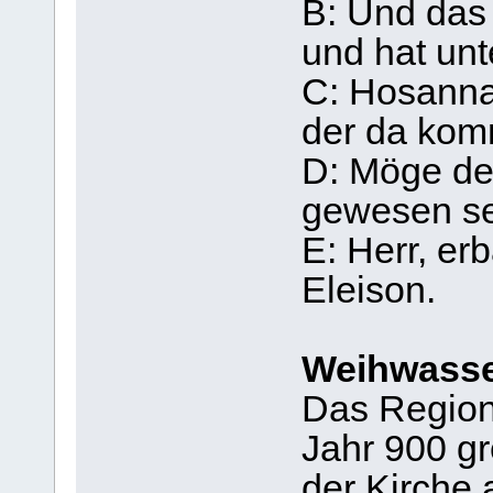
B: Und das 
und hat unt
C: Hosanna
der da kom
D: Möge de
gewesen se
E: Herr, er
Eleison.
Weihwasse
Das Region
Jahr 900 gr
der Kirche 