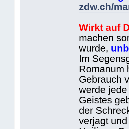
zdw.ch/ma
Wirkt auf
machen som
wurde,
unbe
Im Segensg
Romanum he
Gebrauch 
werde jede 
Geistes ge
der Schreck
verjagt und