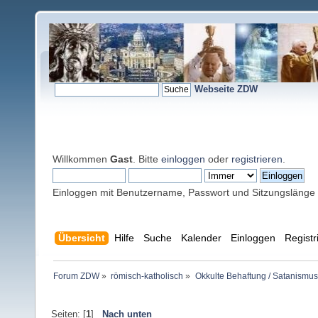
Webseite ZDW
Willkommen
Gast
. Bitte
einloggen
oder
registrieren
.
Einloggen mit Benutzername, Passwort und Sitzungslänge
Übersicht
Hilfe
Suche
Kalender
Einloggen
Registr
Forum ZDW
»
römisch-katholisch
»
Okkulte Behaftung / Satanismus
Seiten: [
1
]
Nach unten