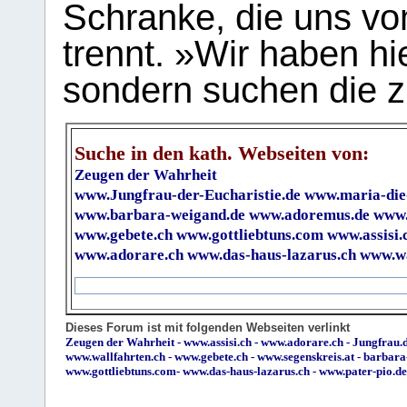
Schranke, die uns vo
trennt. »Wir haben hi
sondern suchen die z
Suche in den kath. Webseiten von:
Zeugen der Wahrheit
www.Jungfrau-der-Eucharistie.de
www.maria-die
www.barbara-weigand.de
www.adoremus.de
www.
www.gebete.ch
www.gottliebtuns.com
www.assisi.
www.adorare.ch
www.das-haus-lazarus.ch
www.wa
Dieses Forum ist mit folgenden Webseiten verlinkt
Zeugen der Wahrheit
-
www.assisi.ch
-
www.adorare.ch
-
Jungfrau.d
www.wallfahrten.ch
-
www.gebete.ch
-
www.segenskreis.at
-
barbara
www.gottliebtuns.com
-
www.das-haus-lazarus.ch
-
www.pater-pio.de