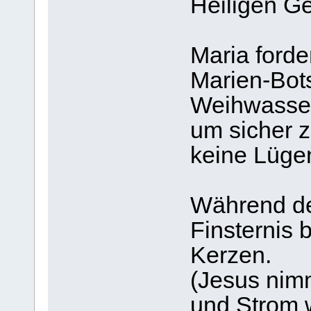
Heiligen Ge
Maria forde
Marien-Bots
Weihwasser
um sicher z
keine Lügen
Während d
Finsternis 
Kerzen.
(Jesus nimm
und Strom 