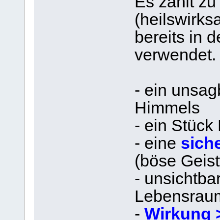
Es zählt z
(heilswirk
bereits in d
verwendet.
- ein unsa
Himmels
- ein Stück
- eine
sich
(böse Geis
- unsichtba
Lebensrau
-
Wirkung 