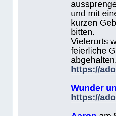
ausspreng
und mit ei
kurzen Gebe
bitten.
Vielerorts 
feierliche
abgehalten
https://ad
Wunder un
https://ad
Aaron
am 8