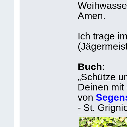
Weihwasse
Amen.
Ich trage i
(Jägermeis
Buch:
„Schütze u
Deinen mit
von
Segens
- St. Grigni