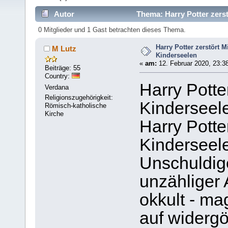
Autor
Thema: Harry Potter zerst
0 Mitglieder und 1 Gast betrachten dieses Thema.
Harry Potter zerstört M
M Lutz
Kinderseelen
«
am:
12. Februar 2020, 23:3
Beiträge: 55
Country:
Harry Potter
Verdana
Religionszugehörigkeit:
Kinderseel
Römisch-katholische
Kirche
Harry Potte
Kinderseel
Unschuldig
unzähliger 
okkult - ma
auf widergöt