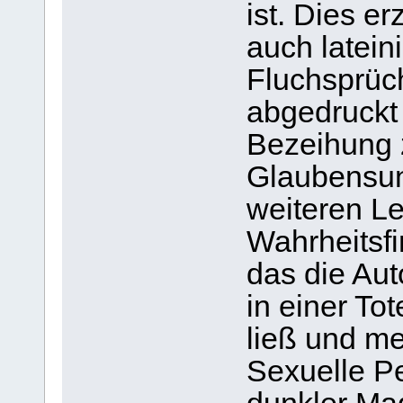
ist. Dies er
auch latei
Fluchsprüc
abgedruckt 
Bezeihung 
Glaubensun
weiteren Le
Wahrheitsf
das die Au
in einer To
ließ und me
Sexuelle Pe