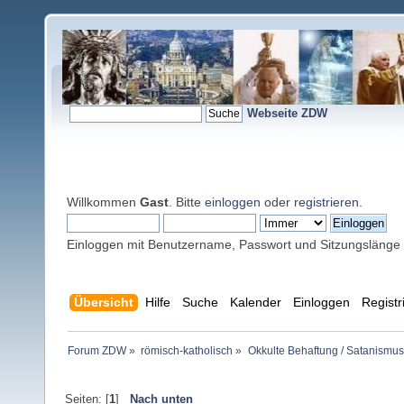
Webseite ZDW
Willkommen
Gast
. Bitte
einloggen
oder
registrieren
.
Einloggen mit Benutzername, Passwort und Sitzungslänge
Übersicht
Hilfe
Suche
Kalender
Einloggen
Registr
Forum ZDW
»
römisch-katholisch
»
Okkulte Behaftung / Satanismus
Seiten: [
1
]
Nach unten