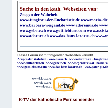
Suche in den kath. Webseiten von:
Zeugen der Wahrheit
www.Jungfrau-der-Eucharistie.de
www.maria-die
www.barbara-weigand.de
www.adoremus.de
www.
www.gebete.ch
www.gottliebtuns.com
www.assisi.
www.adorare.ch
www.das-haus-lazarus.ch
www.wa
Dieses Forum ist mit folgenden Webseiten verlinkt
Zeugen der Wahrheit
-
www.assisi.ch
-
www.adorare.ch
-
Jungfrau.d
www.wallfahrten.ch
-
www.gebete.ch
-
www.segenskreis.at
-
barbara
www.gottliebtuns.com
-
www.das-haus-lazarus.ch
-
www.pater-pio.de
www3.k-tv.org
www.k-tv.org
www.k-tv.at
K-TV der katholische Fernsehsender