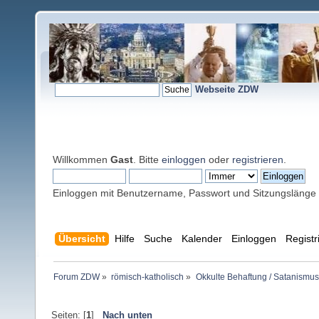
Webseite ZDW
Willkommen
Gast
. Bitte
einloggen
oder
registrieren
.
Einloggen mit Benutzername, Passwort und Sitzungslänge
Übersicht
Hilfe
Suche
Kalender
Einloggen
Registr
Forum ZDW
»
römisch-katholisch
»
Okkulte Behaftung / Satanismus
Seiten: [
1
]
Nach unten