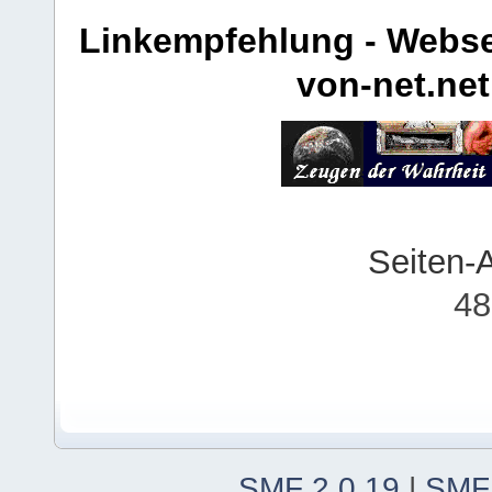
Linkempfehlung - Webse
von-net.net
Seiten-
48
SMF 2.0.19
|
SMF