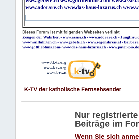
www.gebete.ch
www.gottliebtuns.com
www.assisi.
www.adorare.ch
www.das-haus-lazarus.ch
www.wa
Dieses Forum ist mit folgenden Webseiten verlinkt
Zeugen der Wahrheit
-
www.assisi.ch
-
www.adorare.ch
-
Jungfrau.d
www.wallfahrten.ch
-
www.gebete.ch
-
www.segenskreis.at
-
barbara
www.gottliebtuns.com
-
www.das-haus-lazarus.ch
-
www.pater-pio.de
www3.k-tv.org
www.k-tv.org
www.k-tv.at
K-TV der katholische Fernsehsender
Nur registrier
Beiträge im Fo
Wenn Sie sich anme