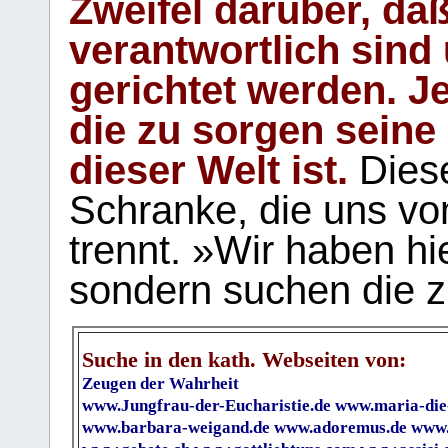
Zweifel darüber, daß
verantwortlich sind
gerichtet werden. Je
die zu sorgen seine
dieser Welt ist.
Diese
Schranke, die uns vo
trennt. »Wir haben hi
sondern suchen die z
Suche in den kath. Webseiten von:
Zeugen der Wahrheit
www.Jungfrau-der-Eucharistie.de
www.maria-die
www.barbara-weigand.de
www.adoremus.de
www.