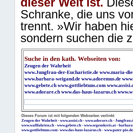
dieser Welt ist.
Diese
Schranke, die uns vo
trennt. »Wir haben hi
sondern suchen die z
Suche in den kath. Webseiten von:
Zeugen der Wahrheit
www.Jungfrau-der-Eucharistie.de
www.maria-die
www.barbara-weigand.de
www.adoremus.de
www.
www.gebete.ch
www.gottliebtuns.com
www.assisi.
www.adorare.ch
www.das-haus-lazarus.ch
www.wa
Dieses Forum ist mit folgenden Webseiten verlinkt
Zeugen der Wahrheit
-
www.assisi.ch
-
www.adorare.ch
-
Jungfrau.d
www.wallfahrten.ch
-
www.gebete.ch
-
www.segenskreis.at
-
barbara
www.gottliebtuns.com
-
www.das-haus-lazarus.ch
-
www.pater-pio.de