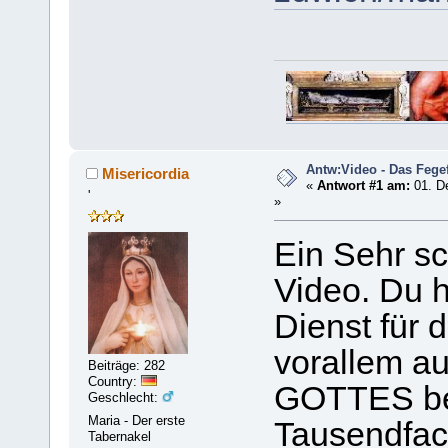
Antw:Video - Das Fege
Misericordia
«
Antwort #1 am:
01. D
'
»
Ein Sehr s
Video. Du h
Dienst für 
vorallem a
Beiträge: 282
Country:
GOTTES bei
Geschlecht:
Maria - Der erste
Tausendfac
Tabernakel