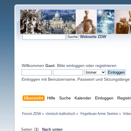
Webseite ZDW
Willkommen
Gast
. Bitte
einloggen
oder
registrieren
.
Einloggen mit Benutzername, Passwort und Sitzungslänge
Übersicht
Hilfe
Suche
Kalender
Einloggen
Registr
Forum ZDW
»
römisch-katholisch
»
Fegefeuer Arme Seelen
»
Vide
Seiten: [
1
]
Nach unten