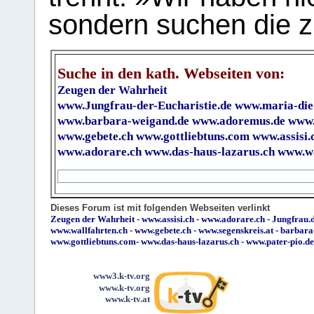
sondern suchen die z
Suche in den kath. Webseiten von:
Zeugen der Wahrheit
www.Jungfrau-der-Eucharistie.de
www.maria-die
www.barbara-weigand.de
www.adoremus.de
www.
www.gebete.ch
www.gottliebtuns.com
www.assisi.
www.adorare.ch
www.das-haus-lazarus.ch
www.wa
Dieses Forum ist mit folgenden Webseiten verlinkt
Zeugen der Wahrheit
-
www.assisi.ch
-
www.adorare.ch
-
Jungfrau.d
www.wallfahrten.ch
-
www.gebete.ch
-
www.segenskreis.at
-
barbara
www.gottliebtuns.com
-
www.das-haus-lazarus.ch
-
www.pater-pio.de
www3.k-tv.org
www.k-tv.org
www.k-tv.at