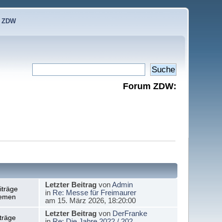
e ZDW
Forum ZDW:
Letzter Beitrag
von
Admin
iträge
in
Re: Messe für Freimaurer
emen
am 15. März 2026, 18:20:00
Letzter Beitrag
von
DerFranke
träge
in
Re: Die Jahre 2022 / 202...