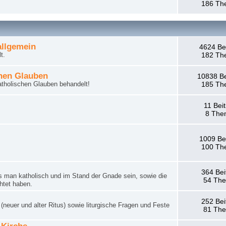
186 Th
llgemein
4624 Be
t.
182 Th
hen Glauben
10838 Be
tholischen Glauben behandelt!
185 Th
11 Bei
8 The
1009 Be
100 Th
364 Bei
man katholisch und im Stand der Gnade sein, sowie die
54 Th
htet haben.
252 Bei
neuer und alter Ritus) sowie liturgische Fragen und Feste
81 Th