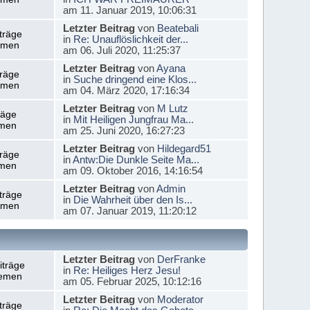
am 11. Januar 2019, 10:06:31
Letzter Beitrag
von
Beatebali
träge
in
Re: Unauflöslichkeit der...
emen
am 06. Juli 2020, 11:25:37
Letzter Beitrag
von
Ayana
träge
in
Suche dringend eine Klos...
emen
am 04. März 2020, 17:16:34
Letzter Beitrag
von
M Lutz
räge
in
Mit Heiligen Jungfrau Ma...
men
am 25. Juni 2020, 16:27:23
Letzter Beitrag
von
Hildegard51
träge
in
Antw:Die Dunkle Seite Ma...
men
am 09. Oktober 2016, 14:16:54
Letzter Beitrag
von
Admin
träge
in
Die Wahrheit über den Is...
emen
am 07. Januar 2019, 11:20:12
Letzter Beitrag
von
DerFranke
iträge
in
Re: Heiliges Herz Jesu!
emen
am 05. Februar 2025, 10:12:16
Letzter Beitrag
von
Moderator
träge