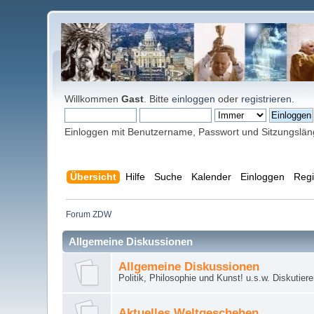
Willkommen
Gast
. Bitte
einloggen
oder
registrieren
.
Einloggen mit Benutzername, Passwort und Sitzungslä
Übersicht
Hilfe
Suche
Kalender
Einloggen
Regi
Forum ZDW
Allgemeine Diskussionen
Allgemeine Diskussionen
Politik, Philosophie und Kunst! u.s.w. Diskutier
Aktuelles Weltgeschehen