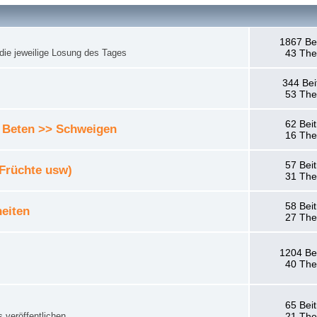
1867 Be
die jeweilige Losung des Tages
43 Th
344 Bei
53 Th
62 Bei
 Beten >> Schweigen
16 Th
57 Bei
 Früchte usw)
31 Th
58 Bei
eiten
27 Th
1204 Be
40 Th
65 Bei
 veröffentlichen.
21 Th