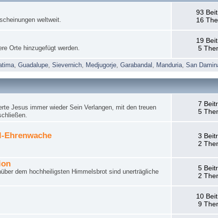
93 Bei
rscheinungen weltweit.
16 Th
19 Bei
ere Orte hinzugefügt werden.
5 The
atima
,
Guadalupe
,
Sievernich
,
Medjugorje
,
Garabandal
,
Manduria
,
San Damin
7 Beit
rte Jesus immer wieder Sein Verlangen, mit den treuen
5 The
schließen.
el-Ehrenwache
3 Beit
2 The
ion
5 Beit
nüber dem hochheiligsten Himmelsbrot sind unerträgliche
2 The
10 Bei
9 The