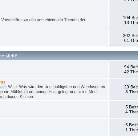
104 Bei
nd Vorschriften zu den verschiedenen Themen der
13 Th
202 Bei
61 Th
e steht!
94 Bei
42 Th
hn
reier Wille. Was wird den Unschuldigsten und Wehrlosesten
29 Bei
n ein Mühlstein um seinen Hals gelegt und er ins Meer
8 The
von diesen Kleinen.
5 Beit
4 The
6 Beit
1 The