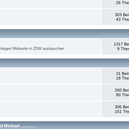
26 Th
303 Bei
43 Th
1317 Be
anliegen Webseite in ZDW austauschen.
9 The
31 Bei
18 Th
260 Bei
80 Th
306 Bei
151 Th
chael .............