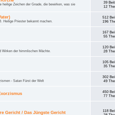
 Kirche
39 Bei
 heilige Zeichen der Gnade, die bewirken, was sie
12 Th
Vater)
512 Bei
. Heilige Priester bekannt machen.
196 Th
167 Bei
55 Th
120 Bei
d Wirken der himmlischen Mächte.
28 Th
105 Bei
35 Th
302 Bei
zismen - Satan Fürst der Welt
49 Th
450 Bei
 Exorzismus
77 Th
118 Bei
re Gericht / Das Jüngste Gericht
28 Th