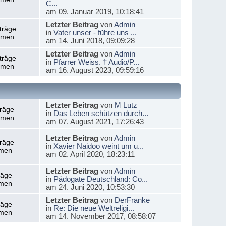
C...
am 09. Januar 2019, 10:18:41
Letzter Beitrag
von
Admin
träge
in
Vater unser - führe uns ...
emen
am 14. Juni 2018, 09:09:28
Letzter Beitrag
von
Admin
träge
in
Pfarrer Weiss. † Audio/P...
emen
am 16. August 2023, 09:59:16
Letzter Beitrag
von
M Lutz
träge
in
Das Leben schützen durch...
emen
am 07. August 2021, 17:26:43
Letzter Beitrag
von
Admin
träge
in
Xavier Naidoo weint um u...
men
am 02. April 2020, 18:23:11
Letzter Beitrag
von
Admin
räge
in
Pädogate Deutschland: Co...
men
am 24. Juni 2020, 10:53:30
Letzter Beitrag
von
DerFranke
räge
in
Re: Die neue Weltreligi...
men
am 14. November 2017, 08:58:07