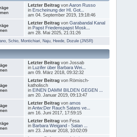
Letzter Beitrag
von
Aaron Russo
träge
in
Erscheinung der Hl. Got...
emen
am 04. September 2019, 19:18:46
Letzter Beitrag
von
Garabandal Kanal
träge
in
Papst Friedenspapst Mosk...
men
am 28. Mai 2025, 21:31:26
ano
,
Schio
,
Montichiari
,
Naju
,
Heede
,
Dozule (JNSR)
Letzter Beitrag
von Jossab
räge
in
Luzifer über Barbara Wei...
men
am 09. März 2018, 09:32:32
Letzter Beitrag
von Römisch-
katholisch
räge
in
EINEN DAMM BILDEN GEGEN ...
men
am 20. Januar 2019, 09:13:47
Letzter Beitrag
von
amos
räge
in
Antw:Der Rauch Satans ve...
men
am 16. Juni 2017, 17:59:15
Letzter Beitrag
von Fesa
träge
in
Barbara Weigand - Satan ...
men
am 23. Januar 2018, 10:02:09