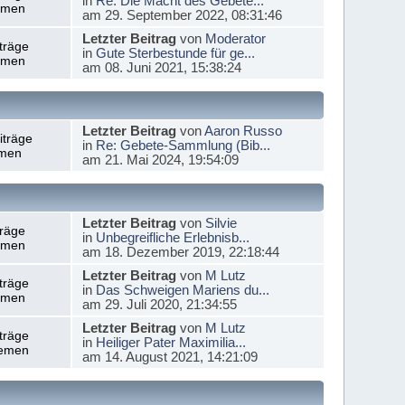
in
Re: Die Macht des Gebete...
emen
am 29. September 2022, 08:31:46
Letzter Beitrag
von
Moderator
träge
in
Gute Sterbestunde für ge...
emen
am 08. Juni 2021, 15:38:24
Letzter Beitrag
von
Aaron Russo
iträge
in
Re: Gebete-Sammlung (Bib...
men
am 21. Mai 2024, 19:54:09
Letzter Beitrag
von
Silvie
träge
in
Unbegreifliche Erlebnisb...
emen
am 18. Dezember 2019, 22:18:44
Letzter Beitrag
von
M Lutz
träge
in
Das Schweigen Mariens du...
emen
am 29. Juli 2020, 21:34:55
Letzter Beitrag
von
M Lutz
träge
in
Heiliger Pater Maximilia...
emen
am 14. August 2021, 14:21:09