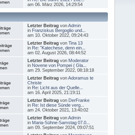
emen
am 06. März 2026, 14:29:54
Letzter Beitrag
von
Admin
iträge
in
Franziskus Bergoglio und...
emen
am 10. Oktober 2022, 09:24:43
Letzter Beitrag
von
Tina 13
iträge
in
Re: "Katechese, denn ein...
emen
am 02. August 2026, 08:44:52
Letzter Beitrag
von
Moderator
träge
in
Novene von Pompei ( Gla...
men
am 29. September 2022, 08:18:18
Letzter Beitrag
von
Adoramus te
Christe
iträge
in
Re: Licht aus der Quelle...
emen
am 16. April 2025, 21:19:11
Letzter Beitrag
von
DerFranke
träge
in
Re: Ist diese Sünde verg...
emen
am 24. Oktober 2021, 13:40:02
Letzter Beitrag
von
Admin
träge
in
Maria-Sühne-Samstag 07.0...
emen
am 09. September 2024, 09:07:51