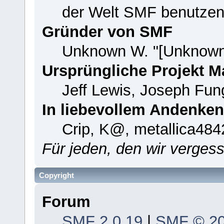
der Welt SMF benutzen
Gründer von SMF
Unknown W. "[Unknown
Ursprüngliche Projekt 
Jeff Lewis, Joseph Fu
In liebevollem Andenken
Crip, K@, metallica484
Für jeden, den wir verge
Copyright
Forum
SMF 2.0.19
|
SMF © 2