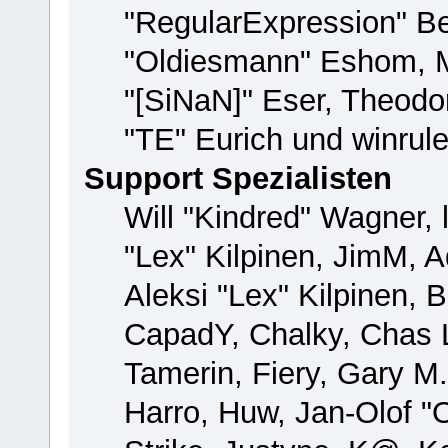
"RegularExpression" B
"Oldiesmann" Eshom, M
"[SiNaN]" Eser, Theodor
"TE" Eurich und winrul
Support Spezialisten
Will "Kindred" Wagner, 
"Lex" Kilpinen, JimM, A
Aleksi "Lex" Kilpinen, 
CapadY, Chalky, Chas 
Tamerin, Fiery, Gary M
Harro, Huw, Jan-Olof "