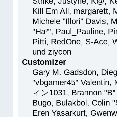
Strike, Justyne, K@, Ke
Kill Em All, margarett,
Michele "Illori" Davis, 
"Ha²", Paul_Pauline, P
Pitti, RedOne, S-Ace,
und ziycon
Customizer
Gary M. Gadsdon, Dieg
"vbgamer45" Valentin, 
ィン1031, Brannon "B" H
Bugo, Bulakbol, Colin 
Eren Yasarkurt, Gwenw