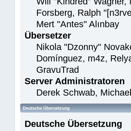
Will "Kindred" Wagner,
Forsberg, Ralph "[n3rv
Mert "Antes" Alınbay
Übersetzer
Nikola "Dzonny" Novako
Domínguez, m4z, Relya
GravuTrad
Server Administratoren
Derek Schwab, Michael
Deutsche Übersetzung
Deutsche Übersetzung