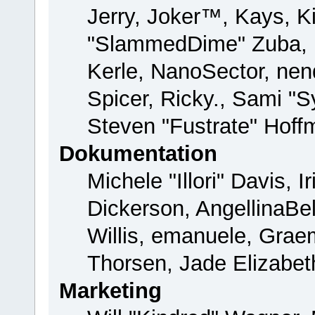
Jerry, Joker™, Kays, Ki
"SlammedDime" Zuba, 
Kerle, NanoSector, nend
Spicer, Ricky., Sami "
Steven "Fustrate" Hoff
Dokumentation
Michele "Illori" Davis, 
Dickerson, AngellinaBel
Willis, emanuele, Gra
Thorsen, Jade Elizabet
Marketing