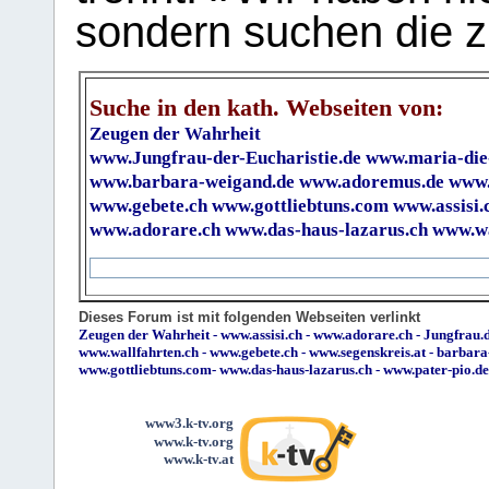
sondern suchen die z
Suche in den kath. Webseiten von:
Zeugen der Wahrheit
www.Jungfrau-der-Eucharistie.de
www.maria-die
www.barbara-weigand.de
www.adoremus.de
www.
www.gebete.ch
www.gottliebtuns.com
www.assisi.
www.adorare.ch
www.das-haus-lazarus.ch
www.wa
Dieses Forum ist mit folgenden Webseiten verlinkt
Zeugen der Wahrheit
-
www.assisi.ch
-
www.adorare.ch
-
Jungfrau.d
www.wallfahrten.ch
-
www.gebete.ch
-
www.segenskreis.at
-
barbara
www.gottliebtuns.com
-
www.das-haus-lazarus.ch
-
www.pater-pio.de
www3.k-tv.org
www.k-tv.org
www.k-tv.at