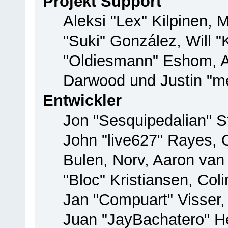
Projekt Support
Aleksi "Lex" Kilpinen, M
"Suki" González, Will 
"Oldiesmann" Eshom, 
Darwood und Justin "me
Entwickler
Jon "Sesquipedalian" St
John "live627" Rayes,
Bulen, Norv, Aaron van
"Bloc" Kristiansen, Co
Jan "Compuart" Visser
Juan "JayBachatero" H