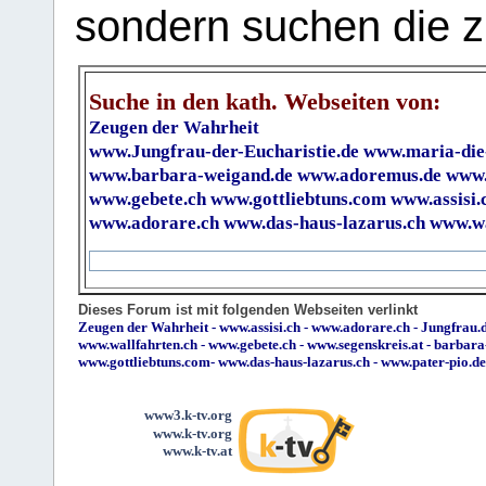
sondern suchen die z
Suche in den kath. Webseiten von:
Zeugen der Wahrheit
www.Jungfrau-der-Eucharistie.de
www.maria-die
www.barbara-weigand.de
www.adoremus.de
www.
www.gebete.ch
www.gottliebtuns.com
www.assisi.
www.adorare.ch
www.das-haus-lazarus.ch
www.wa
Dieses Forum ist mit folgenden Webseiten verlinkt
Zeugen der Wahrheit
-
www.assisi.ch
-
www.adorare.ch
-
Jungfrau.d
www.wallfahrten.ch
-
www.gebete.ch
-
www.segenskreis.at
-
barbara
www.gottliebtuns.com
-
www.das-haus-lazarus.ch
-
www.pater-pio.de
www3.k-tv.org
www.k-tv.org
www.k-tv.at