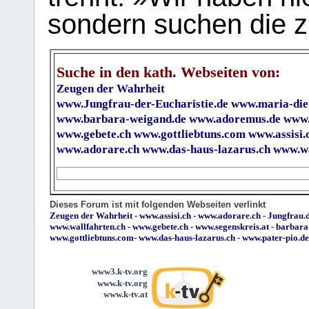
sondern suchen die z
Suche in den kath. Webseiten von:
Zeugen der Wahrheit
www.Jungfrau-der-Eucharistie.de
www.maria-die
www.barbara-weigand.de
www.adoremus.de
www.
www.gebete.ch
www.gottliebtuns.com
www.assisi.
www.adorare.ch
www.das-haus-lazarus.ch
www.wa
Dieses Forum ist mit folgenden Webseiten verlinkt
Zeugen der Wahrheit
-
www.assisi.ch
-
www.adorare.ch
-
Jungfrau.d
www.wallfahrten.ch
-
www.gebete.ch
-
www.segenskreis.at
-
barbara
www.gottliebtuns.com
-
www.das-haus-lazarus.ch
-
www.pater-pio.de
www3.k-tv.org
www.k-tv.org
www.k-tv.at