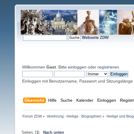
Webseite ZDW
Willkommen
Gast
. Bitte
einloggen
oder
registrieren
.
Einloggen mit Benutzername, Passwort und Sitzungslänge
Übersicht
Hilfe
Suche
Kalender
Einloggen
Registr
Forum ZDW
»
Verehrung - Heilige - Biographien
»
Heilige und Bio
Seiten: [
1
]
Nach unten