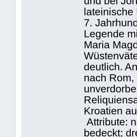
und bei Jo
lateinisch
7. Jahrhund
Legende mi
Maria Magd
Wüstenväte
deutlich. A
nach Rom, 
unverdorben
Reliquiens
Kroatien au
Attribute: 
bedeckt; dr