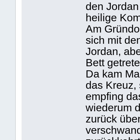
den Jordan
heilige Ko
Am Gründo
sich mit d
Jordan, ab
Bett getrete
Da kam Mar
das Kreuz, 
empfing da
wiederum d
zurück übe
verschwand