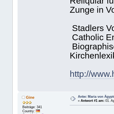
Reliquiar f
Zunge in V
Stadlers Vo
Catholic E
Biographis
Kirchenlex
http://www
Antw: Maria von Ägypt
Gine
«
Antwort #1 am:
01. Ap
Beiträge: 341
Country: