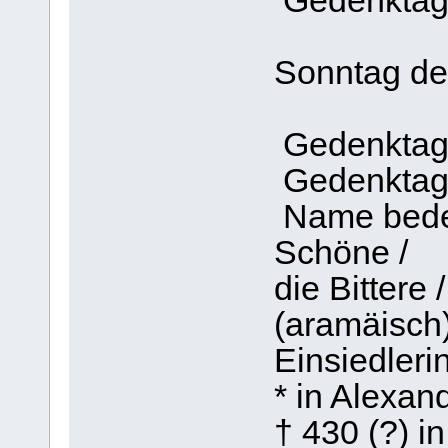
Gedenktag o
fü
Sonntag de
Gedenktag 
Gedenktag k
Name bedeut
Schöne /
die Bittere 
(aramäisch
Einsiedleri
* in Alexan
† 430 (?) i