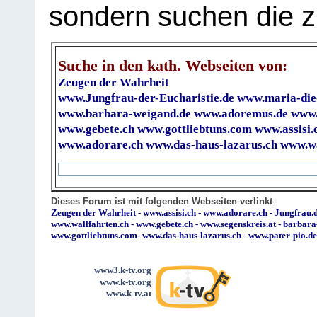
sondern suchen die z
Suche in den kath. Webseiten von:
Zeugen der Wahrheit
www.Jungfrau-der-Eucharistie.de
www.maria-die
www.barbara-weigand.de
www.adoremus.de
www.
www.gebete.ch
www.gottliebtuns.com
www.assisi.
www.adorare.ch
www.das-haus-lazarus.ch
www.wa
Dieses Forum ist mit folgenden Webseiten verlinkt
Zeugen der Wahrheit
-
www.assisi.ch
-
www.adorare.ch
-
Jungfrau.d
www.wallfahrten.ch
-
www.gebete.ch
-
www.segenskreis.at
-
barbara
www.gottliebtuns.com
-
www.das-haus-lazarus.ch
-
www.pater-pio.de
www3.k-tv.org
www.k-tv.org
www.k-tv.at