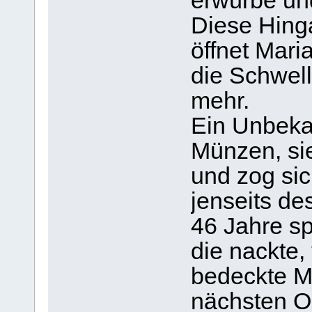
erwürbe und
Diese Hing
öffnet Mari
die Schwelle
mehr.
Ein Unbekan
Münzen, sie
und zog sic
jenseits de
46 Jahre s
die nackte
bedeckte Ma
nächsten Os