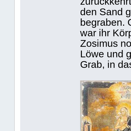
zurückkehrte
den Sand ger
begraben. O
war ihr Kör
Zosimus noc
Löwe und g
Grab, in da