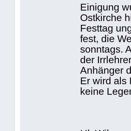
Einigung wu
Ostkirche h
Festtag un
fest, die W
sonntags. A
der Irrlehr
Anhänger de
Er wird als
keine Legen