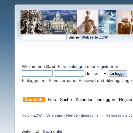
Webseite ZDW
Willkommen
Gast
. Bitte
einloggen
oder
registrieren
.
Einloggen mit Benutzername, Passwort und Sitzungslänge
Übersicht
Hilfe
Suche
Kalender
Einloggen
Registr
Forum ZDW
»
Verehrung - Heilige - Biographien
»
Heilige und Bio
Seiten: [
1
]
Nach unten