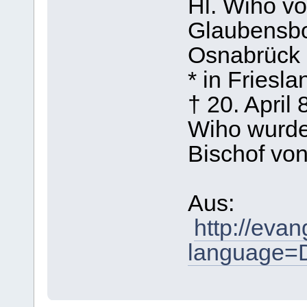
Hl. Wiho v
Glaubensbot
Osnabrück
* in Friesla
† 20. April 
Wiho wurde 
Bischof vo
Aus:
http://eva
language=