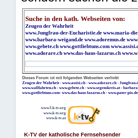
Suche in den kath. Webseiten von:
Zeugen der Wahrheit
www.Jungfrau-der-Eucharistie.de
www.maria-die
www.barbara-weigand.de
www.adoremus.de
www.
www.gebete.ch
www.gottliebtuns.com
www.assisi.
www.adorare.ch
www.das-haus-lazarus.ch
www.wa
Dieses Forum ist mit folgenden Webseiten verlinkt
Zeugen der Wahrheit
-
www.assisi.ch
-
www.adorare.ch
-
Jungfrau.d
www.wallfahrten.ch
-
www.gebete.ch
-
www.segenskreis.at
-
barbara
www.gottliebtuns.com
-
www.das-haus-lazarus.ch
-
www.pater-pio.de
www3.k-tv.org
www.k-tv.org
www.k-tv.at
K-TV der katholische Fernsehsender