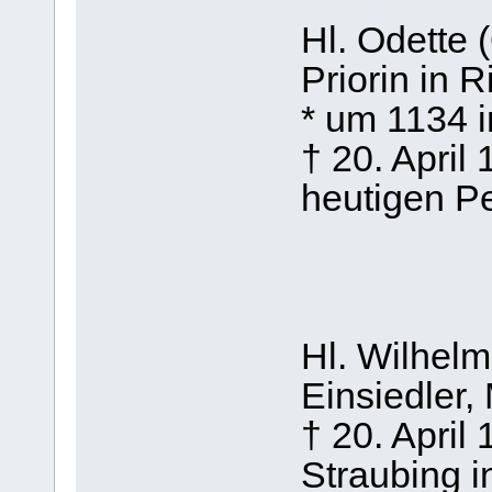
Hl. Odette 
Priorin in R
* um 1134 i
† 20. April
heutigen Pe
Hl. Wilhelm
Einsiedler,
† 20. April
Straubing i