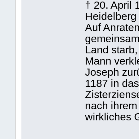
† 20. April
Heidelberg
Auf Anraten
gemeinsame
Land starb,
Mann verkl
Joseph zurü
1187 in da
Zisterziens
nach ihrem
wirkliches 