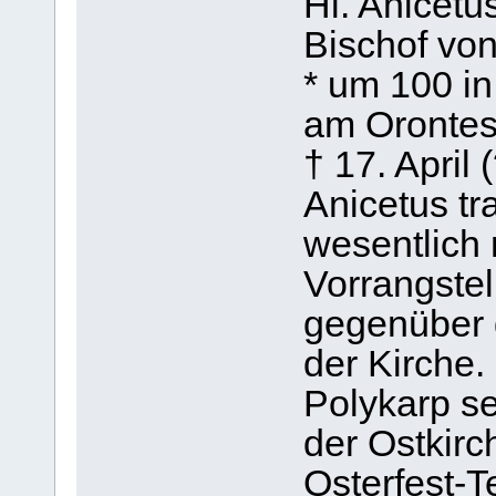
Hl. Anicetu
Bischof von
* um 100 i
am Orontes
† 17. April 
Anicetus tr
wesentlich
Vorrangste
gegenüber
der Kirche.
Polykarp se
der Ostkirc
Osterfest-T