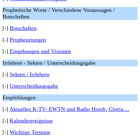
Prophetische Worte / Verschiedene Voraussagen /
Botschaften
[-]
Botschaften
[-]
Prophezeiungen
[-]
Eingebungen und Visionen
Irrlehren - Sekten / Unterscheidungsgabe
[-]
Sekten / Irrlehren
[-]
Unterscheidungsgabe
Empfehlungen
[-]
Aktuelles K-TV- EWTN und Radio Horeb, Gloria....
[-]
Kalenderereignisse
[-]
Wichtige Termine