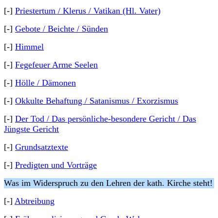
[-]
Priestertum / Klerus / Vatikan (Hl. Vater)
[-]
Gebote / Beichte / Sünden
[-]
Himmel
[-]
Fegefeuer Arme Seelen
[-]
Hölle / Dämonen
[-]
Okkulte Behaftung / Satanismus / Exorzismus
[-]
Der Tod / Das persönliche-besondere Gericht / Das
Jüngste Gericht
[-]
Grundsatztexte
[-]
Predigten und Vorträge
Was im Widerspruch zu den Lehren der kath. Kirche steht!
[-]
Abtreibung