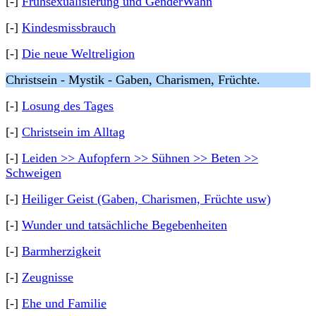
[-]
Frühsexualisierung und GenderWahn
[-]
Kindesmissbrauch
[-]
Die neue Weltreligion
Christsein - Mystik - Gaben, Charismen, Früchte.
[-]
Losung des Tages
[-]
Christsein im Alltag
[-]
Leiden >> Aufopfern >> Sühnen >> Beten >>
Schweigen
[-]
Heiliger Geist (Gaben, Charismen, Früchte usw)
[-]
Wunder und tatsächliche Begebenheiten
[-]
Barmherzigkeit
[-]
Zeugnisse
[-]
Ehe und Familie