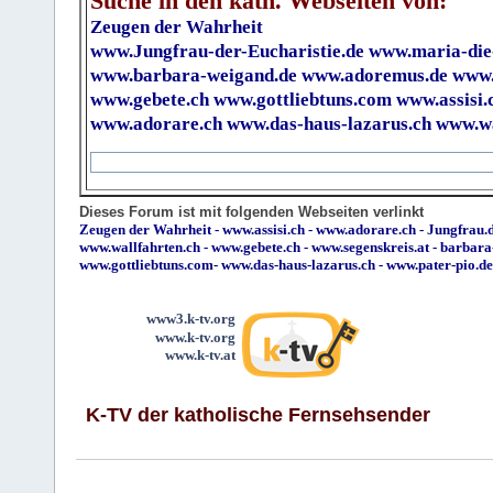
Suche in den kath. Webseiten von:
Zeugen der Wahrheit
www.Jungfrau-der-Eucharistie.de
www.maria-die
www.barbara-weigand.de
www.adoremus.de
www.
www.gebete.ch
www.gottliebtuns.com
www.assisi.
www.adorare.ch
www.das-haus-lazarus.ch
www.wa
Dieses Forum ist mit folgenden Webseiten verlinkt
Zeugen der Wahrheit
-
www.assisi.ch
-
www.adorare.ch
-
Jungfrau.d
www.wallfahrten.ch
-
www.gebete.ch
-
www.segenskreis.at
-
barbara
www.gottliebtuns.com
-
www.das-haus-lazarus.ch
-
www.pater-pio.de
www3.k-tv.org
www.k-tv.org
www.k-tv.at
K-TV der katholische Fernsehsender