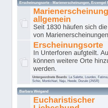
Erscheinungsorte - Marienerscheinungen, Erzengel Micha
Marienerscheinun
allgemein
Seit 1830 häufen sich die
von Marienerscheinungen 
Erscheinungsorte
In Unterforen aufgteilt. 
können weitere Orte hinz
werden.
Untergeordnete Boards
:
La Salette
,
Lourdes
,
Fatima
Schio
,
Montichiari
,
Naju
,
Heede
,
Dozule (JNSR)
Barbara Weigand
Eucharistischer
Liebesbund