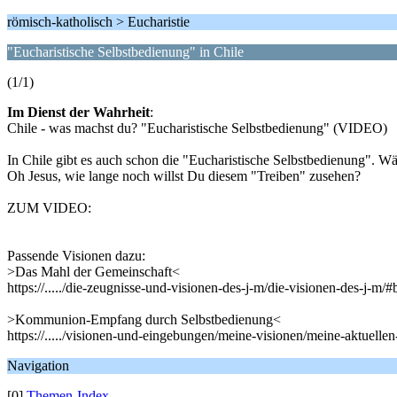
römisch-katholisch > Eucharistie
"Eucharistische Selbstbedienung" in Chile
(1/1)
Im Dienst der Wahrheit
:
Chile - was machst du? "Eucharistische Selbstbedienung" (VIDEO)
In Chile gibt es auch schon die "Eucharistische Selbstbedienung". Wä
Oh Jesus, wie lange noch willst Du diesem "Treiben" zusehen?
ZUM VIDEO:
Passende Visionen dazu:
>Das Mahl der Gemeinschaft<
https://...../die-zeugnisse-und-visionen-des-j-m/die-visionen-des-j-m/#
>Kommunion-Empfang durch Selbstbedienung<
https://...../visionen-und-eingebungen/meine-visionen/meine-aktuellen
Navigation
[0]
Themen-Index