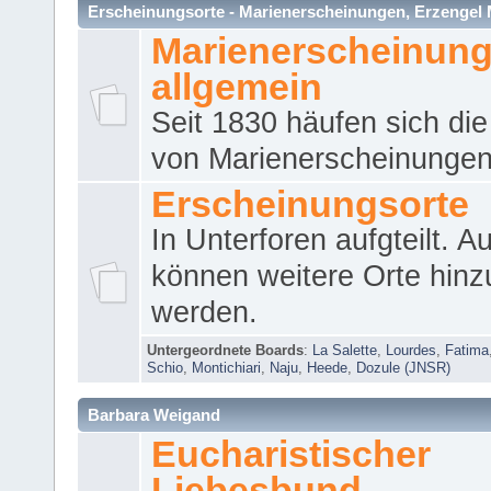
Erscheinungsorte - Marienerscheinungen, Erzengel Micha
Marienerscheinun
allgemein
Seit 1830 häufen sich die
von Marienerscheinungen 
Erscheinungsorte
In Unterforen aufgteilt. 
können weitere Orte hinz
werden.
Untergeordnete Boards
:
La Salette
,
Lourdes
,
Fatima
Schio
,
Montichiari
,
Naju
,
Heede
,
Dozule (JNSR)
Barbara Weigand
Eucharistischer
Liebesbund