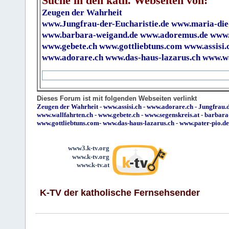
Suche in den kath. Webseiten von:
Zeugen der Wahrheit
www.Jungfrau-der-Eucharistie.de
www.maria-die
www.barbara-weigand.de
www.adoremus.de
www.
www.gebete.ch
www.gottliebtuns.com
www.assisi.
www.adorare.ch
www.das-haus-lazarus.ch
www.wa
Dieses Forum ist mit folgenden Webseiten verlinkt
Zeugen der Wahrheit
-
www.assisi.ch
-
www.adorare.ch
-
Jungfrau.d
www.wallfahrten.ch
-
www.gebete.ch
-
www.segenskreis.at
-
barbara
www.gottliebtuns.com
-
www.das-haus-lazarus.ch
-
www.pater-pio.de
www3.k-tv.org
www.k-tv.org
www.k-tv.at
K-TV der katholische Fernsehsender