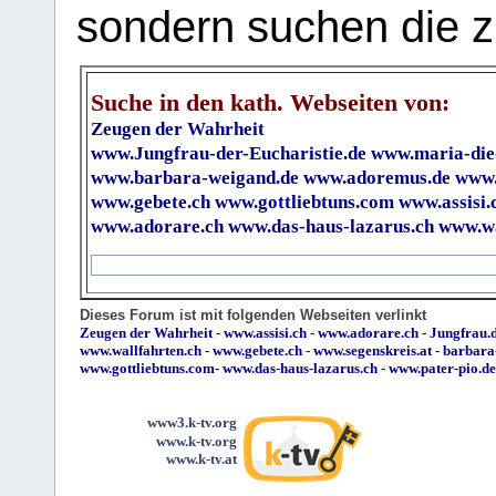
sondern suchen die z
Suche in den kath. Webseiten von:
Zeugen der Wahrheit
www.Jungfrau-der-Eucharistie.de
www.maria-die
www.barbara-weigand.de
www.adoremus.de
www.
www.gebete.ch
www.gottliebtuns.com
www.assisi.
www.adorare.ch
www.das-haus-lazarus.ch
www.wa
Dieses Forum ist mit folgenden Webseiten verlinkt
Zeugen der Wahrheit
-
www.assisi.ch
-
www.adorare.ch
-
Jungfrau.d
www.wallfahrten.ch
-
www.gebete.ch
-
www.segenskreis.at
-
barbara
www.gottliebtuns.com
-
www.das-haus-lazarus.ch
-
www.pater-pio.de
www3.k-tv.org
www.k-tv.org
www.k-tv.at