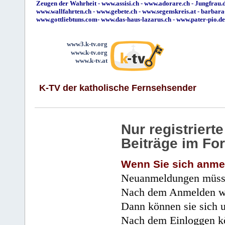
Zeugen der Wahrheit
-
www.assisi.ch
-
www.adorare.ch
-
Jungfrau.d
www.wallfahrten.ch
-
www.gebete.ch
-
www.segenskreis.at
-
barbara
www.gottliebtuns.com
-
www.das-haus-lazarus.ch
-
www.pater-pio.de
www3.k-tv.org
www.k-tv.org
www.k-tv.at
K-TV der katholische Fernsehsender
Nur registrier
Beiträge im Fo
Wenn Sie sich anme
Neuanmeldungen müsse
Nach dem Anmelden wir
Dann können sie sich 
Nach dem Einloggen kö