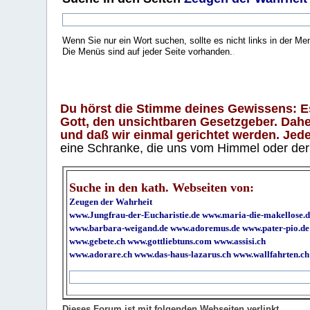
Wenn Sie nur ein Wort suchen, sollte es nicht links in der Me
Die Menüs sind auf jeder Seite vorhanden.
.
Du hörst die Stimme deines Gewissens: Es 
Gott, den unsichtbaren Gesetzgeber. Daher
und daß wir einmal gerichtet werden. Jeder
eine Schranke, die uns vom Himmel oder der H
Suche in den kath. Webseiten von:
Zeugen der Wahrheit
www.Jungfrau-der-Eucharistie.de
www.maria-die-makellose.d
www.barbara-weigand.de
www.adoremus.de
www.pater-pio.de
www.gebete.ch
www.gottliebtuns.com
www.assisi.ch
www.adorare.ch
www.das-haus-lazarus.ch
www.wallfahrten.ch
Dieses Forum ist mit folgenden Webseiten verlinkt