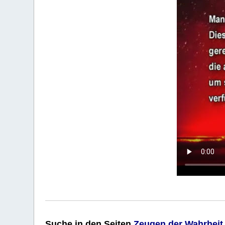
Suche
in den Seiten
Zeugen der Wahrheit