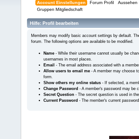
Account Einstellungen
Forum Profil
Aussehen 
Gruppen Mitgliedschaft
Hilfe: Profil bearbeiten
Members may modify basic account settings by default. Thes
forum. The following options are available to be modified.
Name
- While their username cannot usually be cha
usernames in most places.
Email
- The email address associated with a member
Allow users to email me
- A member may choose to a
form.
Show others my online status
- If selected, a memb
Change Password
- A member's password may be c
Secret Question
- The secret question is used in th
Current Password
- The member's current password 