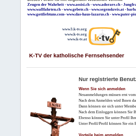
Zeugen der Wahrheit
-
www.assisi.ch
-
www.adorare.ch
-
Jungfra
www.wallfahrten.ch
-
www.gebete.ch
-
www.segenskreis.at
-
barb
www.gottliebtuns.com
-
www.das-haus-lazarus.ch
-
www.pater-pi
www3.k-tv.org
www.k-tv.org
www.k-tv.at
K-TV der katholische Fernsehsender
Nur registrierte Ben
Wenn Sie sich anmelden
Neuanmeldungen müssen erst vom 
Nach dem Anmelden wird Ihnen das
Dann können sie sich unter Membe
Nach dem Einloggen können Sie Ihr
Ebenso können Sie unter Profil Ihr
Unter Profil/Profil können Sie ein
Vorteile beim anmelden