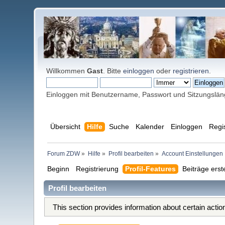
Willkommen
Gast
. Bitte
einloggen
oder
registrieren
.
Einloggen mit Benutzername, Passwort und Sitzungslä
Übersicht
Hilfe
Suche
Kalender
Einloggen
Regi
Forum ZDW
»
Hilfe
»
Profil bearbeiten
»
Account Einstellungen
Beginn
Registrierung
Profil-Features
Beiträge erst
Profil bearbeiten
This section provides information about certain acti