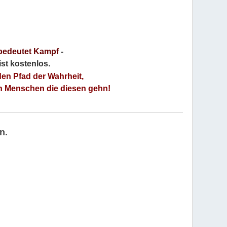
bedeutet Kampf
-
 ist kostenlos
.
den Pfad der Wahrheit,
an Menschen die diesen gehn!
n.