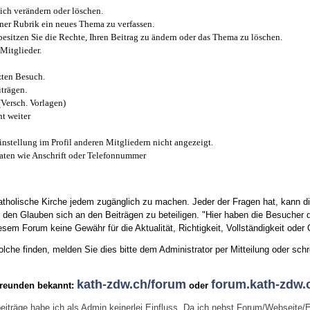
ich verändern oder löschen.
iner Rubrik ein neues Thema zu verfassen.
esitzen Sie die Rechte, Ihren Beitrag zu ändern oder das Thema zu löschen.
Mitglieder.
zten Besuch.
trägen.
(Versch. Vorlagen)
t weiter
instellung im Profil anderen Mitgliedern nicht angezeigt.
aten wie Anschrift oder Telefonnummer
tholische Kirche jedem zugänglich zu machen. Jeder der Fragen hat, kann di
den Glauben sich an den Beiträgen zu beteiligen. "Hier haben die Besucher d
sem Forum keine Gewähr für die Aktualität, Richtigkeit, Vollständigkeit oder Q
he finden, melden Sie dies bitte dem Administrator per Mitteilung oder schr
kath-zdw.ch/forum
forum.kath-zdw.
Freunden bekannt:
oder
eiträge habe ich als Admin keinerlei Einfluss. Da ich nebst Forum/Webseite/