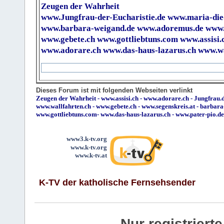
Zeugen der Wahrheit
www.Jungfrau-der-Eucharistie.de
www.maria-die
www.barbara-weigand.de
www.adoremus.de
www.
www.gebete.ch
www.gottliebtuns.com
www.assisi.
www.adorare.ch
www.das-haus-lazarus.ch
www.wa
Dieses Forum ist mit folgenden Webseiten verlinkt
Zeugen der Wahrheit
-
www.assisi.ch
-
www.adorare.ch
-
Jungfrau.d
www.wallfahrten.ch
-
www.gebete.ch
-
www.segenskreis.at
-
barbara
www.gottliebtuns.com
-
www.das-haus-lazarus.ch
-
www.pater-pio.de
www3.k-tv.org
www.k-tv.org
www.k-tv.at
K-TV der katholische Fernsehsender
Nur registrier