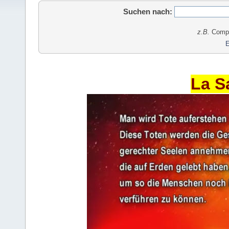
Suchen nach:
z.B.
Comput
E
La S