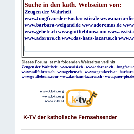
Suche in den kath. Webseiten von:
Zeugen der Wahrheit
www.Jungfrau-der-Eucharistie.de
www.maria-die
www.barbara-weigand.de
www.adoremus.de
www.
www.gebete.ch
www.gottliebtuns.com
www.assisi.
www.adorare.ch
www.das-haus-lazarus.ch
www.wa
Dieses Forum ist mit folgenden Webseiten verlinkt
Zeugen der Wahrheit
-
www.assisi.ch
-
www.adorare.ch
-
Jungfrau.d
www.wallfahrten.ch
-
www.gebete.ch
-
www.segenskreis.at
-
barbara
www.gottliebtuns.com
-
www.das-haus-lazarus.ch
-
www.pater-pio.de
www3.k-tv.org
www.k-tv.org
www.k-tv.at
K-TV der katholische Fernsehsender