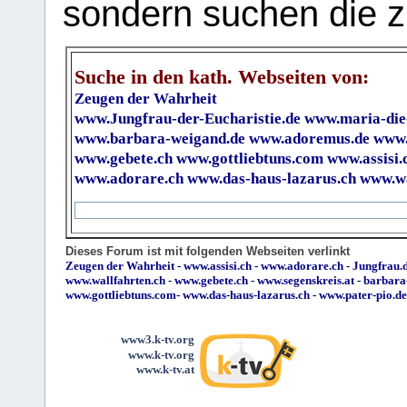
sondern suchen die z
Suche in den kath. Webseiten von:
Zeugen der Wahrheit
www.Jungfrau-der-Eucharistie.de
www.maria-die
www.barbara-weigand.de
www.adoremus.de
www.
www.gebete.ch
www.gottliebtuns.com
www.assisi.
www.adorare.ch
www.das-haus-lazarus.ch
www.wa
Dieses Forum ist mit folgenden Webseiten verlinkt
Zeugen der Wahrheit
-
www.assisi.ch
-
www.adorare.ch
-
Jungfrau.d
www.wallfahrten.ch
-
www.gebete.ch
-
www.segenskreis.at
-
barbara
www.gottliebtuns.com
-
www.das-haus-lazarus.ch
-
www.pater-pio.de
www3.k-tv.org
www.k-tv.org
www.k-tv.at