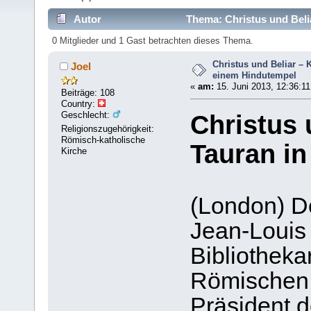
Autor
Thema: Christus und Beli
0 Mitglieder und 1 Gast betrachten dieses Thema.
Christus und Beliar – 
Joel
einem Hindutempel
«
am:
15. Juni 2013, 12:36:11
Beiträge: 108
Country:
Geschlecht:
Christus 
Religionszugehörigkeit:
Römisch-katholische
Tauran i
Kirche
(London) De
Jean-Louis 
Bibliotheka
Römischen 
Präsident d