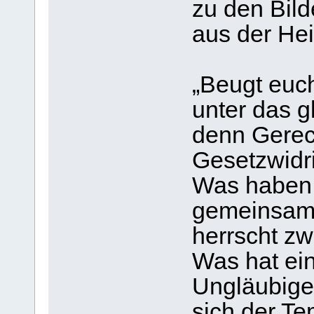
zu den Bild
aus der Heil
„Beugt euch
unter das 
denn Gerec
Gesetzwidri
Was haben L
gemeinsam?
herrscht zw
Was hat ei
Ungläubige
sich der Te