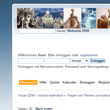
Webseite ZDW
Willkommen
Gast
. Bitte
einloggen
oder
registrieren
.
Einloggen mit Benutzername, Passwort und Sitzungslänge
Übersicht
Hilfe
Suche
Kalender
Einloggen
Registr
Forum ZDW
»
römisch-katholisch
»
Fragen und Themen zum kathol
Seiten: [
1
]
Nach unten