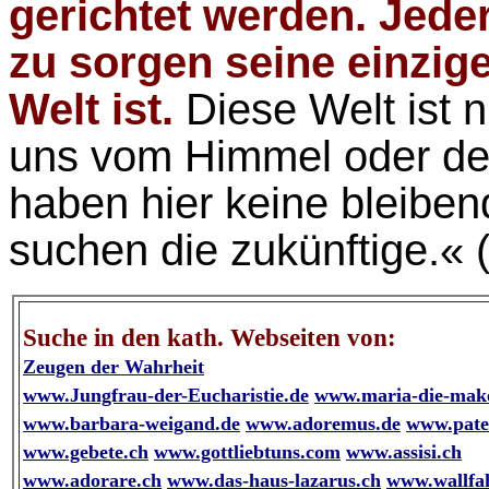
gerichtet werden. Jeder
zu sorgen seine einzig
Welt ist.
Diese Welt ist 
uns vom Himmel oder der
haben hier keine bleiben
suchen die zukünftige.« 
Suche in den kath. Webseiten von:
Zeugen der Wahrheit
www.Jungfrau-der-Eucharistie.de
www.maria-die-make
www.barbara-weigand.de
www.adoremus.de
www.pate
www.gebete.ch
www.gottliebtuns.com
www.assisi.ch
www.adorare.ch
www.das-haus-lazarus.ch
www.wallfa