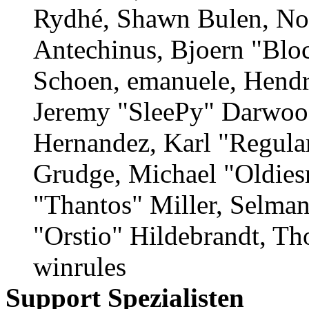
Rydhé, Shawn Bulen, Nor
Antechinus, Bjoern "Bloc
Schoen, emanuele, Hendr
Jeremy "SleePy" Darwood
Hernandez, Karl "Regula
Grudge, Michael "Oldie
"Thantos" Miller, Selma
"Orstio" Hildebrandt, Th
winrules
Support Spezialisten