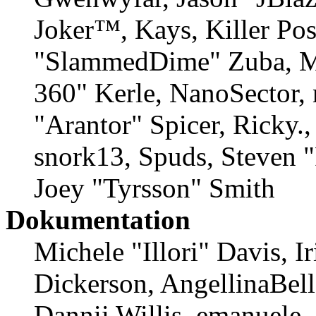
Joker™, Kays, Killer Po
"SlammedDime" Zuba, M
360" Kerle, NanoSector, 
"Arantor" Spicer, Ricky
snork13, Spuds, Steven 
Joey "Tyrsson" Smith
Dokumentation
Michele "Illori" Davis, 
Dickerson, AngellinaBell
Dannii Willis, emanuele,