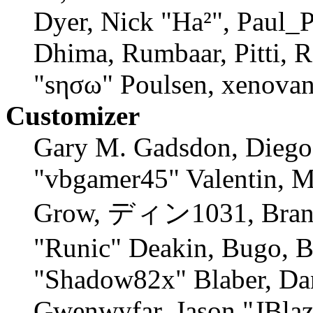
Dyer, Nick "Ha²", Paul_P
Dhima, Rumbaar, Pitti, 
"sησω" Poulsen, xenovan
Customizer
Gary M. Gadsdon, Diego
"vbgamer45" Valentin, M
Grow, ディン1031, Branno
"Runic" Deakin, Bugo, B
"Shadow82x" Blaber, Dan
Gwenwyfar, Jason "JBlaz