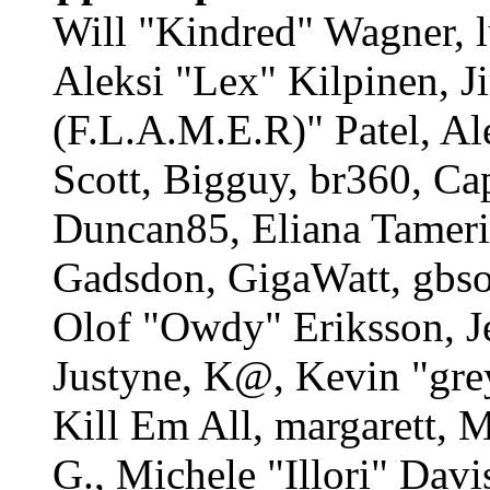
Will "Kindred" Wagner, l
Aleksi "Lex" Kilpinen, 
(F.L.A.M.E.R)" Patel, Al
Scott, Bigguy, br360, Ca
Duncan85, Eliana Tameri
Gadsdon, GigaWatt, gbso
Olof "Owdy" Eriksson, J
Justyne, K@, Kevin "gre
Kill Em All, margarett, 
G., Michele "Illori" Davi