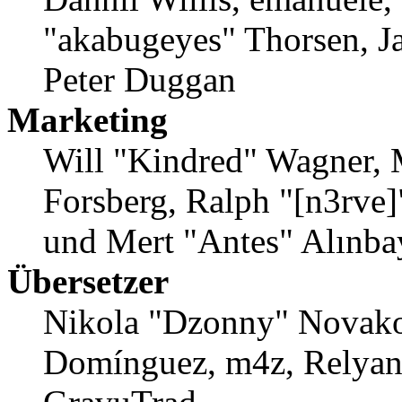
"akabugeyes" Thorsen, Ja
Peter Duggan
Marketing
Will "Kindred" Wagner, 
Forsberg, Ralph "[n3rve
und Mert "Antes" Alınba
Übersetzer
Nikola "Dzonny" Novako
Domínguez, m4z, Relyan