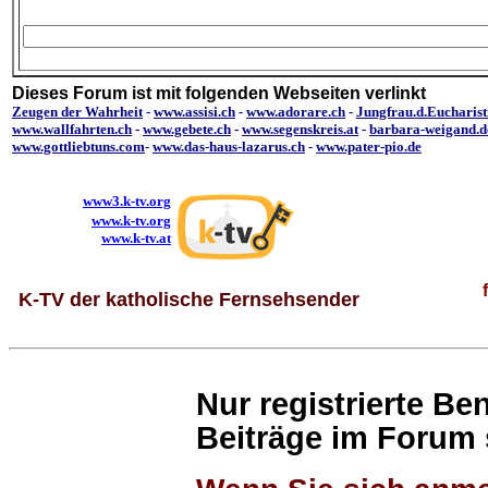
Dieses Forum ist mit folgenden Webseiten verlinkt
Zeugen der Wahrheit
-
www.assisi.ch
-
www.adorare.ch
-
Jungfrau.d.Eucharist
www.wallfahrten.ch
-
www.gebete.ch
-
www.segenskreis.at
-
barbara-weigand.d
www.gottliebtuns.com
-
www.das-haus-lazarus.ch
-
www.pater-pio.de
www3.k-tv.org
www.k-tv.org
www.k-tv.at
K-TV der katholische Fernsehsender
Nur registrierte B
Beiträge im Forum 