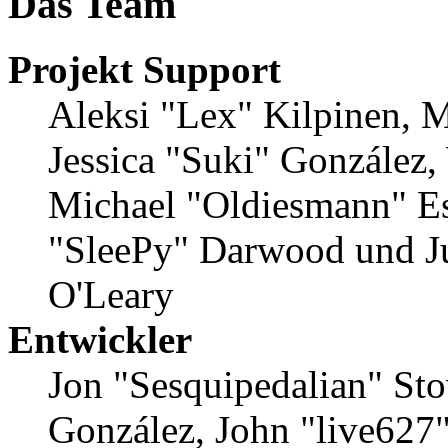
Das Team
Projekt Support
Aleksi "Lex" Kilpinen, Mi
Jessica "Suki" González,
Michael "Oldiesmann" E
"SleePy" Darwood und Ju
O'Leary
Entwickler
Jon "Sesquipedalian" Stov
González, John "live627