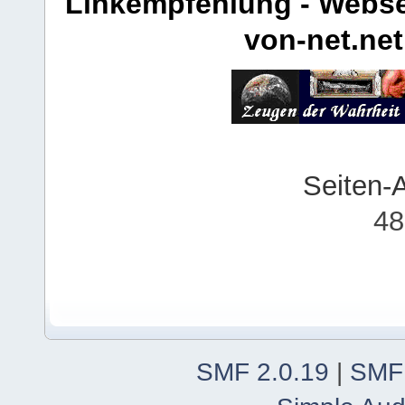
Linkempfehlung - Webse
von-net.net
Seiten-
48
SMF 2.0.19
|
SMF