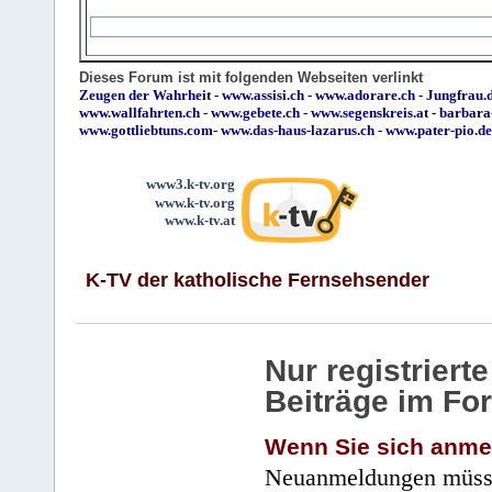
Dieses Forum ist mit folgenden Webseiten verlinkt
Zeugen der Wahrheit
-
www.assisi.ch
-
www.adorare.ch
-
Jungfrau.d
www.wallfahrten.ch
-
www.gebete.ch
-
www.segenskreis.at
-
barbara
www.gottliebtuns.com
-
www.das-haus-lazarus.ch
-
www.pater-pio.de
www3.k-tv.org
www.k-tv.org
www.k-tv.at
K-TV der katholische Fernsehsender
Nur registrier
Beiträge im Fo
Wenn Sie sich anme
Neuanmeldungen müsse