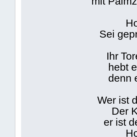
mit Palm
Ho
Sei gep
Ihr To
hebt e
denn 
Wer ist 
Der K
er ist 
Ho