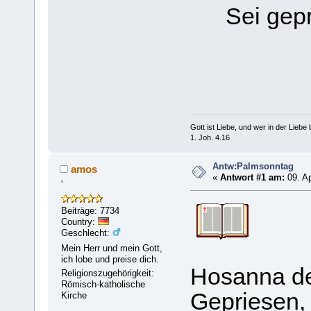
Sei gep
Gott ist Liebe, und wer in der Liebe bl
1. Joh. 4.16
Antw:Palmsonntag
amos
«
Antwort #1 am:
09. Ap
'
Beiträge: 7734
Country:
Geschlecht:
Mein Herr und mein Gott,
ich lobe und preise dich.
Hosanna d
Religionszugehörigkeit:
Römisch-katholische
Gepriesen,
Kirche