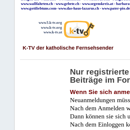
www.wallfahrten.ch
-
www.gebete.ch
-
www.segenskreis.at
-
barbara
www.gottliebtuns.com
-
www.das-haus-lazarus.ch
-
www.pater-pio.de
www3.k-tv.org
www.k-tv.org
www.k-tv.at
K-TV der katholische Fernsehsender
Nur registrier
Beiträge im Fo
Wenn Sie sich anme
Neuanmeldungen müsse
Nach dem Anmelden wir
Dann können sie sich 
Nach dem Einloggen kö