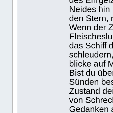
des Ehrgei
Neides hin 
den Stern, 
Wenn der Zo
Fleischesl
das Schiff 
schleudern
blicke auf 
Bist du übe
Sünden bes
Zustand dei
von Schrec
Gedanken a