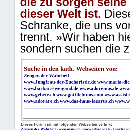
die zu sorgen seine
dieser Welt ist.
Diese
Schranke, die uns vo
trennt. »Wir haben hi
sondern suchen die z
Suche in den kath. Webseiten von:
Zeugen der Wahrheit
www.Jungfrau-der-Eucharistie.de
www.maria-die
www.barbara-weigand.de
www.adoremus.de
www.
www.gebete.ch
www.gottliebtuns.com
www.assisi.
www.adorare.ch
www.das-haus-lazarus.ch
www.wa
Dieses Forum ist mit folgenden Webseiten verlinkt
Zeugen der Wahrheit
-
www.assisi.ch
-
www.adorare.ch
-
Jungfrau.d