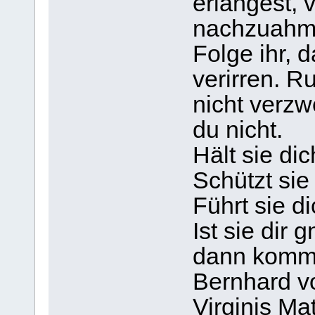
erlangest, v
nachzuahm
Folge ihr, d
verirren. R
nicht verzwe
du nicht.
Hält sie dic
Schützt sie
Führt sie d
Ist sie dir 
dann kommst
Bernhard vo
Virginis Ma