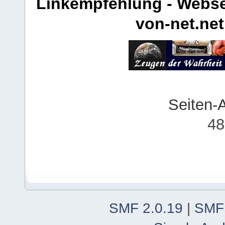
Linkempfehlung - Webse
von-net.net
Seiten-
48
SMF 2.0.19
|
SMF