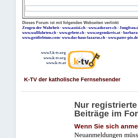
Dieses Forum ist mit folgenden Webseiten verlinkt
Zeugen der Wahrheit
-
www.assisi.ch
-
www.adorare.ch
-
Jungfrau.d
www.wallfahrten.ch
-
www.gebete.ch
-
www.segenskreis.at
-
barbara
www.gottliebtuns.com
-
www.das-haus-lazarus.ch
-
www.pater-pio.de
www3.k-tv.org
www.k-tv.org
www.k-tv.at
K-TV der katholische Fernsehsender
Nur registrier
Beiträge im Fo
Wenn Sie sich anme
Neuanmeldungen müsse