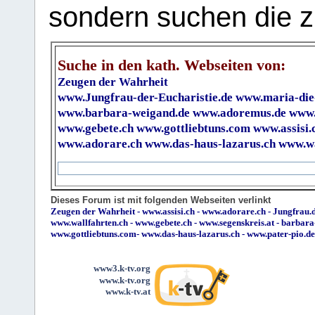
sondern suchen die z
Suche in den kath. Webseiten von:
Zeugen der Wahrheit
www.Jungfrau-der-Eucharistie.de
www.maria-die
www.barbara-weigand.de
www.adoremus.de
www.
www.gebete.ch
www.gottliebtuns.com
www.assisi.
www.adorare.ch
www.das-haus-lazarus.ch
www.wa
Dieses Forum ist mit folgenden Webseiten verlinkt
Zeugen der Wahrheit
-
www.assisi.ch
-
www.adorare.ch
-
Jungfrau.d
www.wallfahrten.ch
-
www.gebete.ch
-
www.segenskreis.at
-
barbara
www.gottliebtuns.com
-
www.das-haus-lazarus.ch
-
www.pater-pio.de
www3.k-tv.org
www.k-tv.org
www.k-tv.at