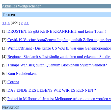
Aktuelles Weltgeschehen
Themen
<<
<
(4/21)
>
>>
[1]
DROSTEN: Es gibt KEINE KRANKHEIT und keine Toten!!
[2]
Covid-19 Vaccine AstraZeneca Impfung enthält Zellen abgetriebe
[3]
Wichtig/Brisant - Die ganze US WAHL war eine Geheimoperatio
[4]
Beginnen Sie damit selbstständig zu denken und erkennen Sie d
[5]
Trumps Wahlsieg durch Quantum Blockchain System validiert?
[6]
Zum Nachdenken.
[7]
Corona
[8]
DAS ENDE DES LEBENS WIE WIR ES KENNEN ?
[9]
Polizei in Melbourne! Jetzt ist Melbourne uebernommen worden vo
Navigation