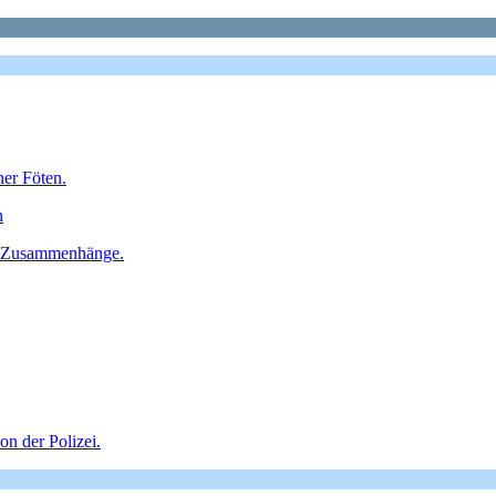
ner Föten.
n
ie Zusammenhänge.
n der Polizei.