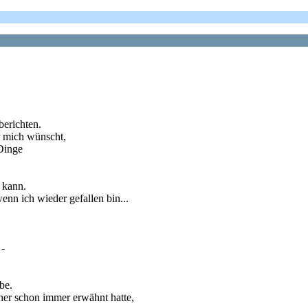
berichten.
r mich wünscht,
 Dinge
 kann.
 ich wieder gefallen bin...
 -
be.
sher schon immer erwähnt hatte,