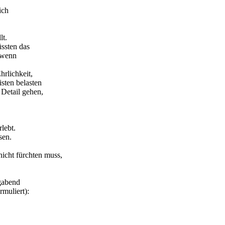
ich
lt.
üssten das
, wenn
hrlichkeit,
sten belasten
Detail gehen,
lebt.
sen.
nicht fürchten muss,
igabend
rmuliert):