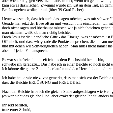
aber wieder dagegen verstoßen habe. Immer, wenn ich gehen wollte,
kam etwas dazwischen. Zweimal wurde ich just an dem Tag, an dem 
Beichtengehen wollte, krank (über 39 Grad Fieber).
Heute wusste ich, dass ich auch das sagen möchte, was mir schwer fäl
Gerade hier setzt der Böse oft an und versucht uns einzureden, wir m
doch nicht sagen und überhaupt müssten wir ja nicht beichten gehen
man nichtmal weiß, ob man richtig beichtet.
Doch Jesus ist die unendliche Güte - das Einzige, was er möchte, ist E
Offenheit, und dass wir gerade die Punkte ansprechen, die uns am mei
und mit denen wir Schwierigkeiten haben! Man muss nicht immer ins 
aber auf jeden Fall ansprechen.
Es war so befreiend und seit ich aus dem Beichtstuhl heraus bin,
schwebe ich geradezu... Das habe ich in einer Beichte so noch nicht er
Ich könnte die ganze Zeit umher laufen und den Herrn loben und prei
Ich habe heute wie nie zuvor gemerkt, dass man sich vor der Beichte 
dass die Beichte ERLÖSUNG und FREUDE ist.
Nach der Beichte habe ich die gleiche Stelle aufgeschlagen wie Heil
(es war nicht das gleiche Lied, aber exakt der gleiche Inhalt, anders fo
Ihr seid berufen,
trotz eurer Schuld,