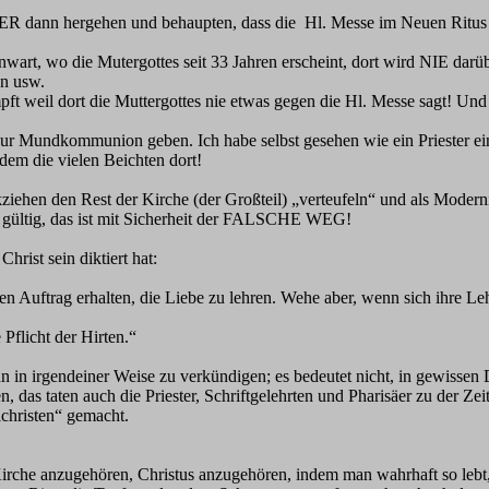
in ABER dann hergehen und behaupten, dass die Hl. Messe im Neuen Ritu
t, wo die Mutergottes seit 33 Jahren erscheint, dort wird NIE darübe
n usw.
ft weil dort die Muttergottes nie etwas gegen die Hl. Messe sagt! Und d
r Mundkommunion geben. Ich habe selbst gesehen wie ein Priester ein
m die vielen Beichten dort!
ziehen den Rest der Kirche (der Großteil) „verteufeln“ und als Modern
 gültig, das ist mit Sicherheit der FALSCHE WEG!
hrist sein diktiert hat:
en Auftrag erhalten, die Liebe zu lehren. Wehe aber, wenn sich ihre Le
 Pflicht der Hirten.“
Ihn in irgendeiner Weise zu verkündigen; es bedeutet nicht, in gewissen
n, das taten auch die Priester, Schriftgelehrten und Pharisäer zu der Ze
christen“ gemacht.
che anzugehören, Christus anzugehören, indem man wahrhaft so lebt, w