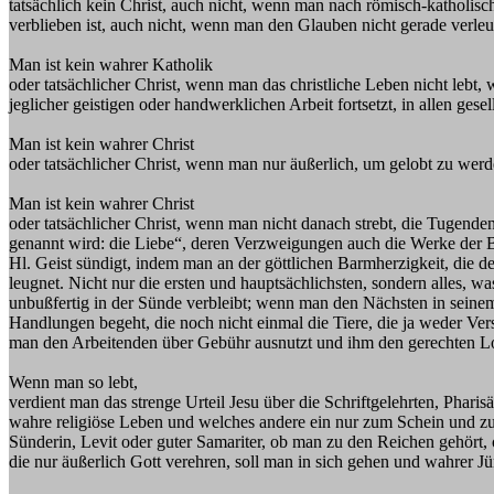
tatsächlich kein Christ, auch nicht, wenn man nach römisch-katholi
verblieben ist, auch nicht, wenn man den Glauben nicht gerade verleug
Man ist kein wahrer Katholik
oder tatsächlicher Christ, wenn man das christliche Leben nicht lebt
jeglicher geistigen oder handwerklichen Arbeit fortsetzt, in allen ge
Man ist kein wahrer Christ
oder tatsächlicher Christ, wenn man nur äußerlich, um gelobt zu werde
Man ist kein wahrer Christ
oder tatsächlicher Christ, wenn man nicht danach strebt, die Tugen
genannt wird: die Liebe“, deren Verzweigungen auch die Werke der B
Hl. Geist sündigt, indem man an der göttlichen Barmherzigkeit, die 
leugnet. Nicht nur die ersten und hauptsächlichsten, sondern alles,
unbußfertig in der Sünde verbleibt; wenn man den Nächsten in seinem
Handlungen begeht, die noch nicht einmal die Tiere, die ja weder V
man den Arbeitenden über Gebühr ausnutzt und ihm den gerechten Lo
Wenn man so lebt,
verdient man das strenge Urteil Jesu über die Schriftgelehrten, Pha
wahre religiöse Leben und welches andere ein nur zum Schein und zur V
Sünderin, Levit oder guter Samariter, ob man zu den Reichen gehört, 
die nur äußerlich Gott verehren, soll man in sich gehen und wahrer J