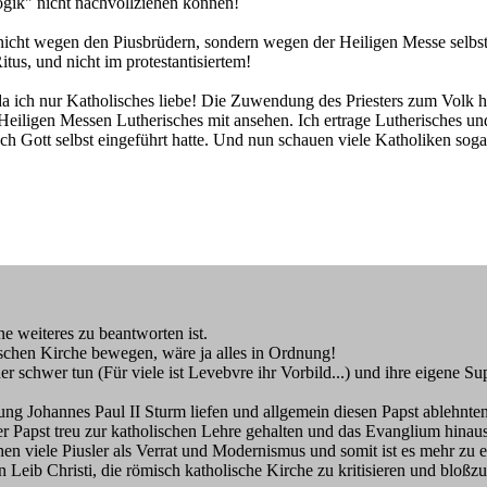
gik" nicht nachvollziehen können!
nicht wegen den Piusbrüdern, sondern wegen der Heiligen Messe selbst, 
tus, und nicht im protestantisiertem!
a ich nur Katholisches liebe! Die Zuwendung des Priesters zum Volk hin
 Heiligen Messen Lutherisches mit ansehen. Ich ertrage Lutherisches und
doch Gott selbst eingeführt hatte. Und nun schauen viele Katholiken so
e weiteres zu beantworten ist.
chen Kirche bewegen, wäre ja alles in Ordnung!
der schwer tun (Für viele ist Levebvre ihr Vorbild...) und ihre eigene S
ung Johannes Paul II Sturm liefen und allgemein diesen Papst ablehn
r Papst treu zur katholischen Lehre gehalten und das Evanglium hina
hen viele Piusler als Verrat und Modernismus und somit ist es mehr zu
n Leib Christi, die römisch katholische Kirche zu kritisieren und bloßzus