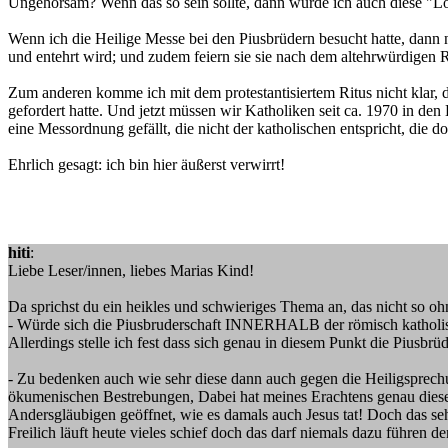
Ungehorsam? Wenn das so sein sollte, dann würde ich auch diese "Lo
Wenn ich die Heilige Messe bei den Piusbrüdern besucht hatte, dann 
und entehrt wird; und zudem feiern sie sie nach dem altehrwürdigen Ri
Zum anderen komme ich mit dem protestantisiertem Ritus nicht klar, d
gefordert hatte. Und jetzt müssen wir Katholiken seit ca. 1970 in den
eine Messordnung gefällt, die nicht der katholischen entspricht, die 
Ehrlich gesagt: ich bin hier äußerst verwirrt!
hiti
:
Liebe Leser/innen, liebes Marias Kind!
Da sprichst du ein heikles und schwieriges Thema an, das nicht so ohn
- Würde sich die Piusbruderschaft INNERHALB der römisch katholis
Allerdings stelle ich fest dass sich genau in diesem Punkt die Piusbrü
- Zu bedenken auch wie sehr diese dann auch gegen die Heiligsprech
ökumenischen Bestrebungen, Dabei hat meines Erachtens genau diese
Andersgläubigen geöffnet, wie es damals auch Jesus tat! Doch das se
Freilich läuft heute vieles schief doch das darf niemals dazu führen de