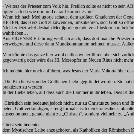
- Weiters der Priester zum Volk hin. Freilich sollte es nicht so se
opfert sich da wie dort und darauf kommt es an!
Wenn ich nach Medjugorje schaue, dem größten Gnadenort der Gegenwar
BETEN, das Herz Gott zuzuwenden, umzukehren, sich Gott zu öffne
Nicht zuletzt wird deshalb Medjigorje gerade von Piuslern hart bekämp
wahrhaben…
Aus EIGENER Erfahrung weiß ich auch, dass dort manche Priester nu
verweigerte und diese dann Mundkommunion nehmen musste. Außerde
Man könnte das ganze hier wohl endlos weiterführen aber sich zurück
gegenwärtig oder wäre das Hl. Messopfer im Neuen Ritus nicht mehr
Ich möchte hier noch anführen, was Jesus der Maria Valtorta über das C
„Die Kirche ist von der Göttlichen Liebe gegründet worden. Sie hat d
praktiziert zu werden!
In der Liebe leben, auf dass auch die Lämmer in ihr leben. Dies ist die
„Christlich sein bedeutet jedoch nicht, nur zu Christus zu beten und 
beten, Gott verkündigen, streng formalistisch den Gottesdienst abhalte
ausgenommen, gerade nicht zu „Christen“, sondern vielmehr zu „Anti
Christ sein bedeutet,
dem Mystischen Leibe anzugehören, als Katholiken der Römischen Kir