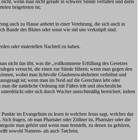
 nicht, wenn man nicht gerade in schwere Sünde verfallen und darin
eien beigetreten ist;
rung auch zu Hause anbetet in einer Verehrung, die sich auch in
rch Bande des Blutes oder sonst wie mit uns verknüpft sind.
erden oder materiellen Nachteil zu haben.
man nicht das übt, was die „vollkommene Erfüllung des Gesetzes
zulegen versucht, die einen zur Sünde führen; wenn man gegen den
zu können, wobei man lichtvolle Glaubenswahrheiten verhöhnt und
 ausgesagt ist; wenn man im Neid auf die Gerechten lebt oder
 man die natürliche Ordnung mit Füßen tritt und abscheuliche
 unterdrückt oder sich durch Wucher unrechtmäßig bereichert, indem
e Punkte im Evangelium zu lesen in welchen Jesus sagt, welches das
Sich fragen, ob man Pharisäer oder Zöllner ist, Pharisäer oder die
ategorie man gehört und wenn man feststellt, zu denen zu gehören,
heißt sowohl Namens- als auch Tatchrist.