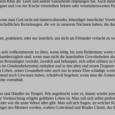
schem Ritus die Taufe und andere Sakramente empfangen hat. Auch dann
net und von der Kirche verurteilten Sekten oder verurteilenswerten Part
, wenn man Gott nicht mit immerwährender, lebendiger innerlicher Vereh
sellschaftlichen Beziehungen, die wir zu unserem Nächsten haben, die du
n, praktiziert, oder nur innerlich, um nicht als Frömmler verlacht zu w
den aufs vollkommenste zu üben, wenn nötig, bis zum Heldentum; wenn 
armherzigkeit sind; wenn man nicht die lasterhaften Gewohnheiten ab
dem Reumütigen verzeiht, zweifelt und behauptet, sich selbst erlösen 
 was im Glaubenbekenntnis enthalten und in den alten und neuen Dogmen
 Leben, seiner Gesundheit oder auch nur in seiner Ehre schädigt; wenn
erstand noch Gewissen haben, schuldvoll begehen; wenn man die Armen
hn vorenthält.
risäer und Händler im Tempel. Wie angebracht wäre es, immer wieder jen
ortäuschung religiös geführtes Leben ist. Man soll sich selbst prüfen. 
oder wie die arme Witwe alles gibt. Man soll sich fragen, zu welcher K
ünger des Meisters werden, wahres Gotteskind und Bruder Christi, das 