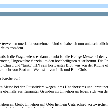
iesterweihen unerlaubt vornehmen. Und so habe ich nun unterschiedlich
rfe es trotzdem.
matisch die Frage, wieso es dann erlaubt ist, die Heilige Messe bei den 
etreten, Ungeweihte tänzeln um den hochheiligsten Altar herum. Die Prte
b Christi und "tunkt" IHN sein kostbarstes Blut, was von der Kirche ebenf
mer mehr von Brot und Wein statt von Leib und Blut Christi.
r Kirche vor!
igen Messe bei den Piusbrüdern wegen ihres Unhehorsams und ihrer uner
die ebenfalls aus genannten Gründen im Ungehorsam leben, sich von de
ngehorsam bleibt Ungehorsam! Oder liegt ein Unterschied vor zwisc