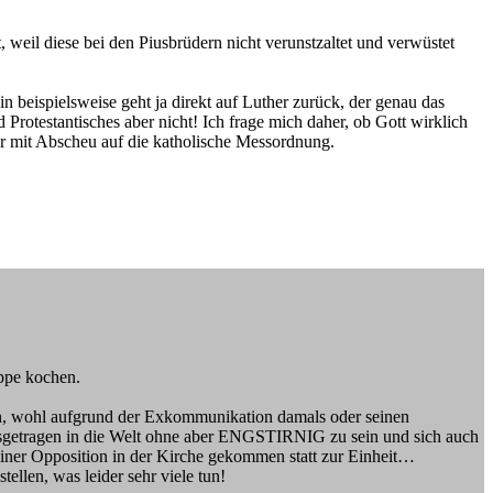
weil diese bei den Piusbrüdern nicht verunstzaltet und verwüstet
 beispielsweise geht ja direkt auf Luther zurück, der genau das
 Protestantisches aber nicht! Ich frage mich daher, ob Gott wirklich
gar mit Abscheu auf die katholische Messordnung.
uppe kochen.
ten, wohl aufgrund der Exkommunikation damals oder seinen
usgetragen in die Welt ohne aber ENGSTIRNIG zu sein und sich auch
 einer Opposition in der Kirche gekommen statt zur Einheit…
tellen, was leider sehr viele tun!