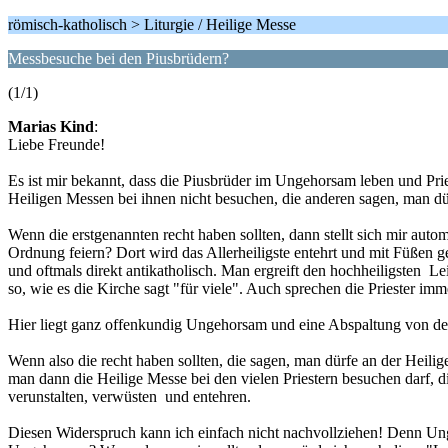
römisch-katholisch > Liturgie / Heilige Messe
Messbesuche bei den Piusbrüdern?
(1/1)
Marias Kind
:
Liebe Freunde!
Es ist mir bekannt, dass die Piusbrüder im Ungehorsam leben und Pr
Heiligen Messen bei ihnen nicht besuchen, die anderen sagen, man dü
Wenn die erstgenannten recht haben sollten, dann stellt sich mir auto
Ordnung feiern? Dort wird das Allerheiligste entehrt und mit Füßen g
und oftmals direkt antikatholisch. Man ergreift den hochheiligsten Lei
so, wie es die Kirche sagt "für viele". Auch sprechen die Priester im
Hier liegt ganz offenkundig Ungehorsam und eine Abspaltung von de
Wenn also die recht haben sollten, die sagen, man dürfe an der Heil
man dann die Heilige Messe bei den vielen Priestern besuchen darf, 
verunstalten, verwüsten und entehren.
Diesen Widerspruch kann ich einfach nicht nachvollziehen! Denn U