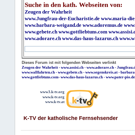
Suche in den kath. Webseiten von:
Zeugen der Wahrheit
www.Jungfrau-der-Eucharistie.de
www.maria-die
www.barbara-weigand.de
www.adoremus.de
www.
www.gebete.ch
www.gottliebtuns.com
www.assisi.
www.adorare.ch
www.das-haus-lazarus.ch
www.wa
Dieses Forum ist mit folgenden Webseiten verlinkt
Zeugen der Wahrheit
-
www.assisi.ch
-
www.adorare.ch
-
Jungfrau.d
www.wallfahrten.ch
-
www.gebete.ch
-
www.segenskreis.at
-
barbara
www.gottliebtuns.com
-
www.das-haus-lazarus.ch
-
www.pater-pio.de
www3.k-tv.org
www.k-tv.org
www.k-tv.at
K-TV der katholische Fernsehsender