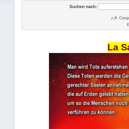
Suchen nach:
z.B.
Comput
E
La S