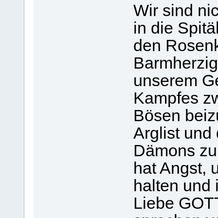
Wir sind ni
in die Spit
den Rosenk
Barmherzigk
unserem Ge
Kampfes z
Bösen beiz
Arglist un
Dämons zu 
hat Angst, 
halten und
Liebe GOTT