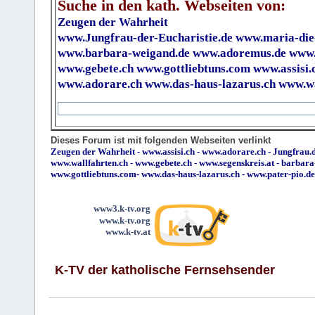
Suche in den kath. Webseiten von:
Zeugen der Wahrheit
www.Jungfrau-der-Eucharistie.de
www.maria-die
www.barbara-weigand.de
www.adoremus.de
www.
www.gebete.ch
www.gottliebtuns.com
www.assisi.
www.adorare.ch
www.das-haus-lazarus.ch
www.wa
Dieses Forum ist mit folgenden Webseiten verlinkt
Zeugen der Wahrheit
-
www.assisi.ch
-
www.adorare.ch
-
Jungfrau.d
www.wallfahrten.ch
-
www.gebete.ch
-
www.segenskreis.at
-
barbara
www.gottliebtuns.com
-
www.das-haus-lazarus.ch
-
www.pater-pio.de
www3.k-tv.org
www.k-tv.org
www.k-tv.at
K-TV der katholische Fernsehsender