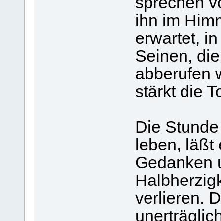
sprechen v
ihn im Him
erwartet, i
Seinen, die
abberufen w
stärkt die 
Die Stunde d
leben, läßt
Gedanken u
Halbherzig
verlieren. 
unerträglic