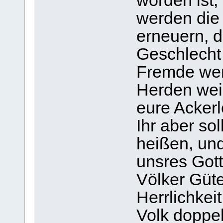
worden ist,
werden die
erneuern, d
Geschlecht 
Fremde wer
Herden wei
eure Ackerl
Ihr aber so
heißen, un
unsres Gott
Völker Güte
Herrlichkei
Volk doppe