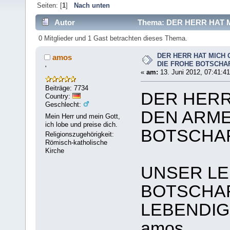
Seiten: [
1
]
Nach unten
Autor
Thema: DER HERR HAT 
BRINGEN (Gelesen 10496 mal)
0 Mitglieder und 1 Gast betrachten dieses Thema.
DER HERR HAT MICH
amos
DIE FROHE BOTSCHA
'
«
am:
13. Juni 2012, 07:41:41
Beiträge: 7734
DER HERR
Country:
Geschlecht:
DEN ARME
Mein Herr und mein Gott,
ich lobe und preise dich.
BOTSCHAF
Religionszugehörigkeit:
Römisch-katholische
Kirche
UNSER LE
BOTSCHAF
LEBENDIG
amos