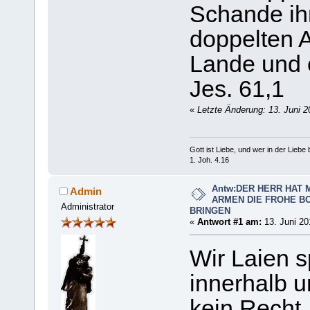
Schande ihr
doppelten A
Lande und 
Jes. 61,1
«
Letzte Änderung: 13. Juni 
Gott ist Liebe, und wer in der Liebe bl
1. Joh. 4.16
Antw:DER HERR HAT 
Admin
ARMEN DIE FROHE B
Administrator
BRINGEN
«
Antwort #1 am:
13. Juni 20
Wir Laien s
innerhalb u
kein Recht