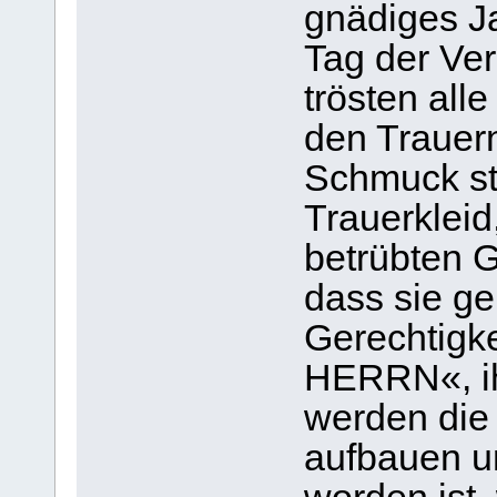
gnädiges J
Tag der Ver
trösten all
den Trauer
Schmuck sta
Trauerkleid
betrübten 
dass sie g
Gerechtigke
HERRN«, ih
werden die
aufbauen un