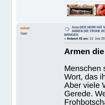
Antw:DER HERR HAT 
velvet
ARMEN DIE FROHE B
Gast
BRINGEN
«
Antwort #2 am:
13. Juni 20
Armen die 
Menschen s
Wort, das ih
Aber viele W
Gerede. Wen
Frohbotscha