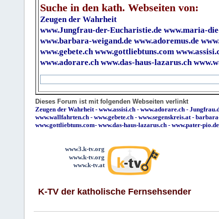
Suche in den kath. Webseiten von:
Zeugen der Wahrheit
www.Jungfrau-der-Eucharistie.de
www.maria-die
www.barbara-weigand.de
www.adoremus.de
www.
www.gebete.ch
www.gottliebtuns.com
www.assisi.
www.adorare.ch
www.das-haus-lazarus.ch
www.wa
Dieses Forum ist mit folgenden Webseiten verlinkt
Zeugen der Wahrheit
-
www.assisi.ch
-
www.adorare.ch
-
Jungfrau.d
www.wallfahrten.ch
-
www.gebete.ch
-
www.segenskreis.at
-
barbara
www.gottliebtuns.com
-
www.das-haus-lazarus.ch
-
www.pater-pio.de
www3.k-tv.org
www.k-tv.org
www.k-tv.at
K-TV der katholische Fernsehsender