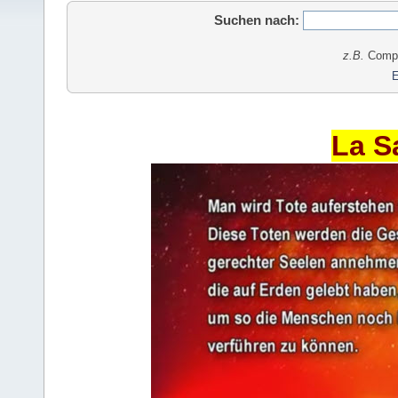
Suchen nach:
z.B.
Comput
E
La S