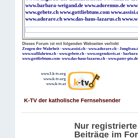
www.barbara-weigand.de
www.adoremus.de
www.
www.gebete.ch
www.gottliebtuns.com
www.assisi.
www.adorare.ch
www.das-haus-lazarus.ch
www.wa
Dieses Forum ist mit folgenden Webseiten verlinkt
Zeugen der Wahrheit
-
www.assisi.ch
-
www.adorare.ch
-
Jungfrau.d
www.wallfahrten.ch
-
www.gebete.ch
-
www.segenskreis.at
-
barbara
www.gottliebtuns.com
-
www.das-haus-lazarus.ch
-
www.pater-pio.de
www3.k-tv.org
www.k-tv.org
www.k-tv.at
K-TV der katholische Fernsehsender
Nur registrier
Beiträge im Fo