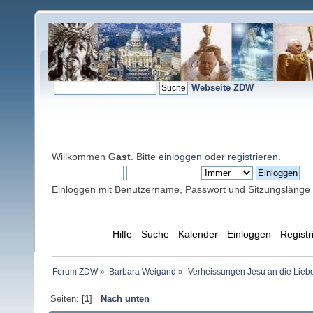
Webseite ZDW
Willkommen
Gast
. Bitte
einloggen
oder
registrieren
.
Einloggen mit Benutzername, Passwort und Sitzungslänge
Übersicht
Hilfe
Suche
Kalender
Einloggen
Registr
Forum ZDW
»
Barbara Weigand
»
Verheissungen Jesu an die Lieb
Seiten: [
1
]
Nach unten