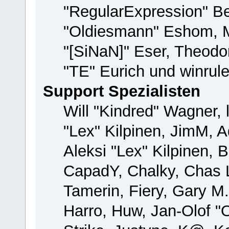
"RegularExpression" B
"Oldiesmann" Eshom, M
"[SiNaN]" Eser, Theodor
"TE" Eurich und winrul
Support Spezialisten
Will "Kindred" Wagner, 
"Lex" Kilpinen, JimM, A
Aleksi "Lex" Kilpinen, 
CapadY, Chalky, Chas 
Tamerin, Fiery, Gary M
Harro, Huw, Jan-Olof "