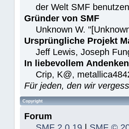
der Welt SMF benutzen
Gründer von SMF
Unknown W. "[Unknown
Ursprüngliche Projekt 
Jeff Lewis, Joseph Fu
In liebevollem Andenken
Crip, K@, metallica484
Für jeden, den wir verge
Copyright
Forum
SMF 2.0.19
|
SMF © 2