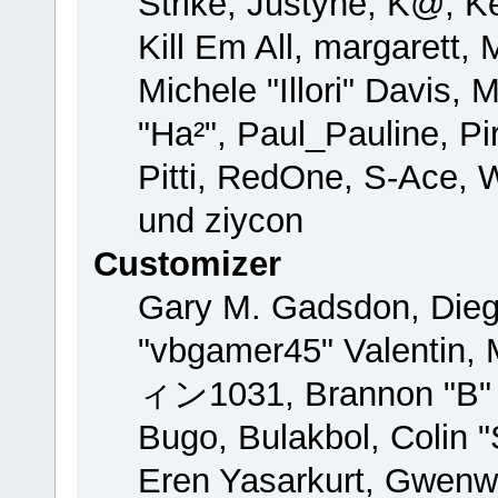
Strike, Justyne, K@, Ke
Kill Em All, margarett,
Michele "Illori" Davis, 
"Ha²", Paul_Pauline, P
Pitti, RedOne, S-Ace,
und ziycon
Customizer
Gary M. Gadsdon, Dieg
"vbgamer45" Valentin, 
ィン1031, Brannon "B" H
Bugo, Bulakbol, Colin 
Eren Yasarkurt, Gwenw