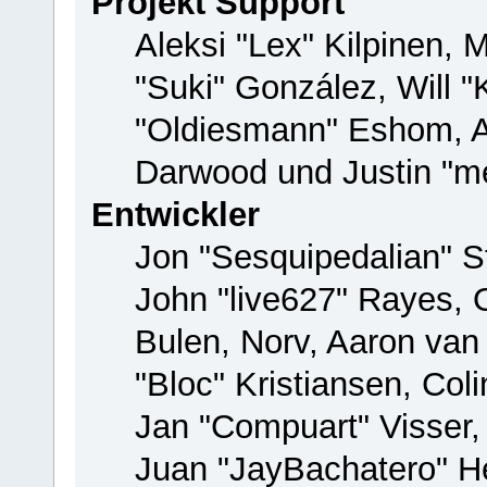
Projekt Support
Aleksi "Lex" Kilpinen, M
"Suki" González, Will 
"Oldiesmann" Eshom, 
Darwood und Justin "me
Entwickler
Jon "Sesquipedalian" St
John "live627" Rayes,
Bulen, Norv, Aaron van
"Bloc" Kristiansen, Co
Jan "Compuart" Visser
Juan "JayBachatero" H