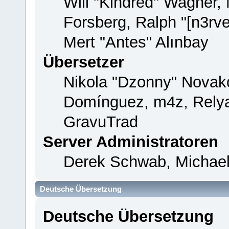
Will "Kindred" Wagner,
Forsberg, Ralph "[n3rv
Mert "Antes" Alınbay
Übersetzer
Nikola "Dzonny" Novako
Domínguez, m4z, Relya
GravuTrad
Server Administratoren
Derek Schwab, Michael
Deutsche Übersetzung
Deutsche Übersetzung