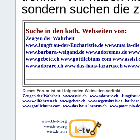
sondern suchen die z
Suche in den kath. Webseiten von:
Zeugen der Wahrheit
www.Jungfrau-der-Eucharistie.de
www.maria-die
www.barbara-weigand.de
www.adoremus.de
www.
www.gebete.ch
www.gottliebtuns.com
www.assisi.
www.adorare.ch
www.das-haus-lazarus.ch
www.wa
Dieses Forum ist mit folgenden Webseiten verlinkt
Zeugen der Wahrheit
-
www.assisi.ch
-
www.adorare.ch
-
Jungfrau.d
www.wallfahrten.ch
-
www.gebete.ch
-
www.segenskreis.at
-
barbara
www.gottliebtuns.com
-
www.das-haus-lazarus.ch
-
www.pater-pio.de
www3.k-tv.org
www.k-tv.org
www.k-tv.at