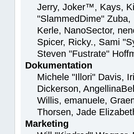
Jerry, Joker™, Kays, Ki
"SlammedDime" Zuba, 
Kerle, NanoSector, nend
Spicer, Ricky., Sami "
Steven "Fustrate" Hoff
Dokumentation
Michele "Illori" Davis, 
Dickerson, AngellinaBel
Willis, emanuele, Gra
Thorsen, Jade Elizabet
Marketing