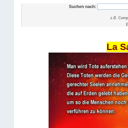
Suchen nach:
z.B.
Comput
E
La S