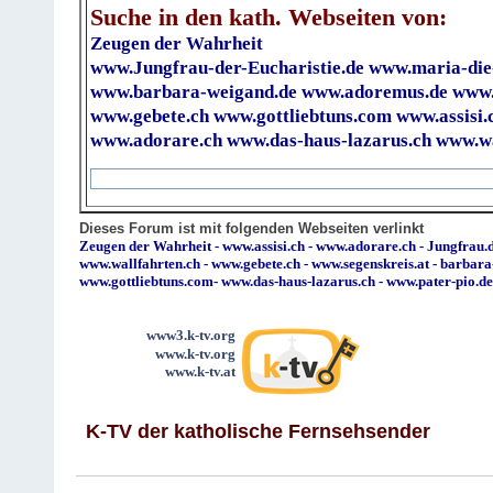
Suche in den kath. Webseiten von:
Zeugen der Wahrheit
www.Jungfrau-der-Eucharistie.de
www.maria-die
www.barbara-weigand.de
www.adoremus.de
www.
www.gebete.ch
www.gottliebtuns.com
www.assisi.
www.adorare.ch
www.das-haus-lazarus.ch
www.wa
Dieses Forum ist mit folgenden Webseiten verlinkt
Zeugen der Wahrheit
-
www.assisi.ch
-
www.adorare.ch
-
Jungfrau.d
www.wallfahrten.ch
-
www.gebete.ch
-
www.segenskreis.at
-
barbara
www.gottliebtuns.com
-
www.das-haus-lazarus.ch
-
www.pater-pio.de
www3.k-tv.org
www.k-tv.org
www.k-tv.at
K-TV der katholische Fernsehsender