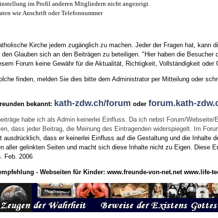
instellung im Profil anderen Mitgliedern nicht angezeigt.
aten wie Anschrift oder Telefonnummer
tholische Kirche jedem zugänglich zu machen. Jeder der Fragen hat, kann di
den Glauben sich an den Beiträgen zu beteiligen. "Hier haben die Besucher d
sem Forum keine Gewähr für die Aktualität, Richtigkeit, Vollständigkeit oder Q
he finden, melden Sie dies bitte dem Administrator per Mitteilung oder schr
kath-zdw.ch/forum
forum.kath-zdw.
Freunden bekannt:
oder
eiträge habe ich als Admin keinerlei Einfluss. Da ich nebst Forum/Webseite/
wissen, dass jeder Beitrag, die Meinung des Eintragenden widerspiegelt. Im Fo
usdrücklich, dass er keinerlei Einfluss auf die Gestaltung und die Inhalte d
en aller gelinkten Seiten und macht sich diese Inhalte nicht zu Eigen.
Diese Er
n.
Feb. 2006
empfehlung - Webseiten für Kinder:
www.freunde-von-net.net
www.life-te