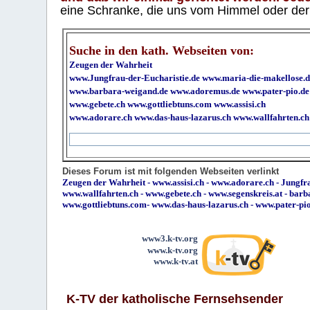
eine Schranke, die uns vom Himmel oder der H
Suche in den kath. Webseiten von:
Zeugen der Wahrheit
www.Jungfrau-der-Eucharistie.de
www.maria-die-makellose.d
www.barbara-weigand.de
www.adoremus.de
www.pater-pio.de
www.gebete.ch
www.gottliebtuns.com
www.assisi.ch
www.adorare.ch
www.das-haus-lazarus.ch
www.wallfahrten.ch
Dieses Forum ist mit folgenden Webseiten verlinkt
Zeugen der Wahrheit
-
www.assisi.ch
-
www.adorare.ch
-
Jungfra
www.wallfahrten.ch
-
www.gebete.ch
-
www.segenskreis.at
-
barb
www.gottliebtuns.com
-
www.das-haus-lazarus.ch
-
www.pater-pi
www3.k-tv.org
www.k-tv.org
www.k-tv.at
K-TV der katholische Fernsehsender