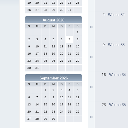
19
20
21
22
23
24
25
26
27
28
29
30
31
2
-
Woche 32
August 2026
»
S
M
D
M
D
F
S
1
2
3
4
5
6
7
8
9
-
Woche 33
9
10
11
12
13
14
15
16
17
18
19
20
21
22
»
23
24
25
26
27
28
29
30
31
16
-
Woche 34
September 2026
S
M
D
M
D
F
S
»
1
2
3
4
5
6
7
8
9
10
11
12
23
-
Woche 35
13
14
15
16
17
18
19
20
21
22
23
24
25
26
»
27
28
29
30