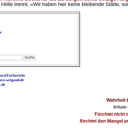
ölle trennt. »Wir haben hier keine bleibende Stätte, so
e
u.d.Eucharistie
ara-weigand.de
o.de
Wahrheit 
Irrtum
Fürchtet nicht 
fürchtet den Mangel 