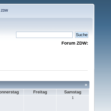
e ZDW
Forum ZDW:
»
onnerstag
Freitag
Samstag
1