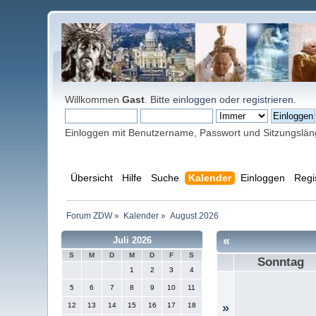
Willkommen
Gast
. Bitte
einloggen
oder
registrieren
.
Einloggen mit Benutzername, Passwort und Sitzungslä
Übersicht
Hilfe
Suche
Kalender
Einloggen
Regi
Forum ZDW
»
Kalender
»
August 2026
«
Juli 2026
S
M
D
M
D
F
S
Sonntag
1
2
3
4
5
6
7
8
9
10
11
12
13
14
15
16
17
18
»