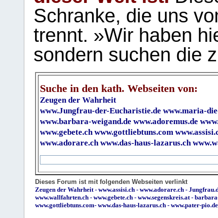
Schranke, die uns vo
trennt. »Wir haben hi
sondern suchen die z
Suche in den kath. Webseiten von:
Zeugen der Wahrheit
www.Jungfrau-der-Eucharistie.de
www.maria-die
www.barbara-weigand.de
www.adoremus.de
www.
www.gebete.ch
www.gottliebtuns.com
www.assisi.
www.adorare.ch
www.das-haus-lazarus.ch
www.wa
Dieses Forum ist mit folgenden Webseiten verlinkt
Zeugen der Wahrheit
-
www.assisi.ch
-
www.adorare.ch
-
Jungfrau.d
www.wallfahrten.ch
-
www.gebete.ch
-
www.segenskreis.at
-
barbara
www.gottliebtuns.com
-
www.das-haus-lazarus.ch
-
www.pater-pio.de