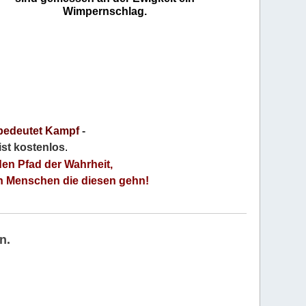
Wimpernschlag.
bedeutet Kampf
-
 ist kostenlos
.
den Pfad der Wahrheit,
an Menschen die diesen gehn!
n.