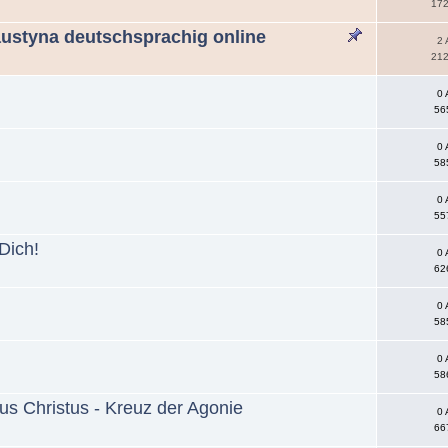
172
austyna deutschsprachig online
2 
212
0 
56
0 
58
0 
55
Dich!
0 
62
0 
58
0 
58
s Christus - Kreuz der Agonie
0 
66