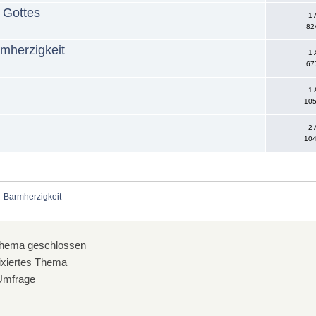
 Gottes
1 
82
mherzigkeit
1 
67
1 
105
2 
104
Barmherzigkeit
hema geschlossen
xiertes Thema
mfrage