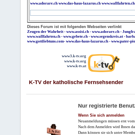
www.adorare.ch
www.das-haus-lazarus.ch
www.wallfahrten.ch
Dieses Forum ist mit folgenden Webseiten verlinkt
Zeugen der Wahrheit
-
www.assisi.ch
-
www.adorare.ch
-
Jungfra
www.wallfahrten.ch
-
www.gebete.ch
-
www.segenskreis.at
-
barb
www.gottliebtuns.com
-
www.das-haus-lazarus.ch
-
www.pater-pi
www3.k-tv.org
www.k-tv.org
www.k-tv.at
K-TV der katholische Fernsehsender
Nur registrierte Ben
Wenn Sie sich anmelden
Neuanmeldungen müssen erst vom 
Nach dem Anmelden wird Ihnen das
Dann können sie sich unter Membe