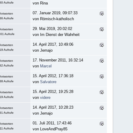
80 Aufrufe
von Rina
07. Januar 2019, 09:07:33
Antworten
36 Aufrufe
von Römisch-katholisch
29. Mai 2019, 20:02:02
Antworten
01 Aufrufe
von Im Dienst der Wahrheit
14. April 2017, 10:49:06
Antworten
19 Aufrufe
von Jemajo
17. November 2011, 16:32:14
Antworten
92 Aufrufe
von
Marcel
15. April 2012, 17:36:18
Antworten
38 Aufrufe
von
Salvatore
15. April 2012, 19:25:28
Antworten
19 Aufrufe
von
videre
14. April 2017, 10:28:23
Antworten
91 Aufrufe
von Jemajo
01. Juli 2011, 17:43:46
Antworten
11 Aufrufe
von LoveAndPray85