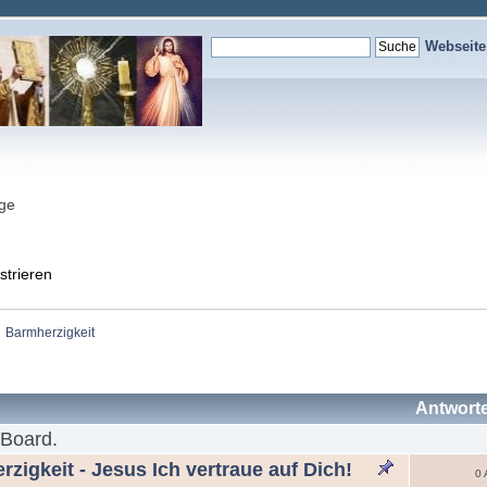
Webseit
nge
strieren
Barmherzigkeit
Antwort
 Board.
zigkeit - Jesus Ich vertraue auf Dich!
0 