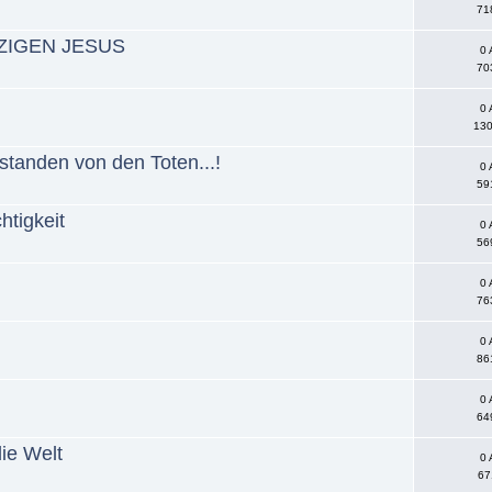
71
ZIGEN JESUS
0 
70
0 
130
rstanden von den Toten...!
0 
59
htigkeit
0 
56
0 
76
0 
86
0 
64
die Welt
0 
67