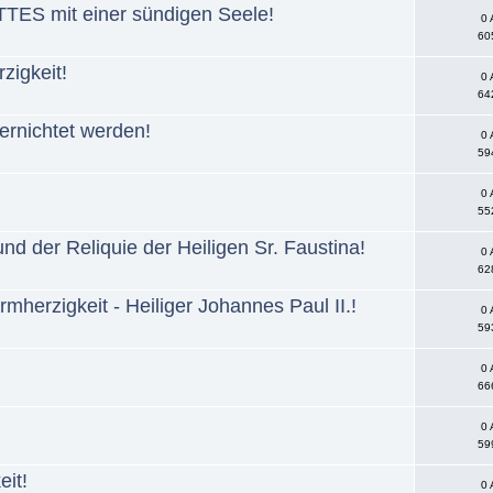
TES mit einer sündigen Seele!
0 
60
zigkeit!
0 
64
vernichtet werden!
0 
59
0 
55
d der Reliquie der Heiligen Sr. Faustina!
0 
62
rmherzigkeit - Heiliger Johannes Paul II.!
0 
59
0 
66
0 
59
eit!
0 