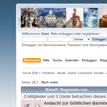
Willkommen
Gast
. Bitte
einloggen
oder
registrieren
.
Einloggen mit Benutzername, Passwort und Sitzungslä
Übersicht
Hilfe
Suche
Kalender
Einloggen
Regi
Forum ZDW
»
Christsein - Mystik - Gaben, Charismen, Früchte.
»
Seiten: [
1
]
2
Nach unten
Betreff
/
Begonnen von
0 Mitglieder und 3 Gäste betrachten dieses
Andacht zur Göttlichen Barmher