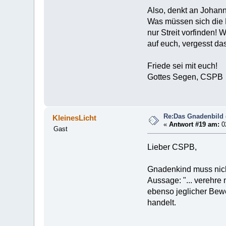
Also, denkt an Johann
Was müssen sich die 
nur Streit vorfinden!
auf euch, vergesst das
Friede sei mit euch!
Gottes Segen, CSPB
Re:Das Gnadenbild
KleinesLicht
«
Antwort #19 am:
02
Gast
Lieber CSPB,
Gnadenkind muss nicht
Aussage: "... verehre
ebenso jeglicher Bewe
handelt.