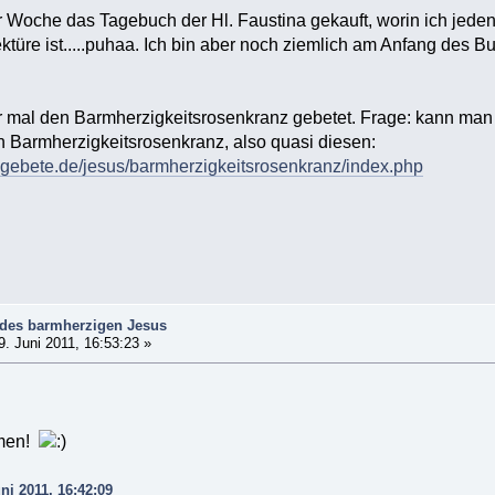
r Woche das Tagebuch der Hl. Faustina gekauft, worin ich jede
ektüre ist.....puhaa. Ich bin aber noch ziemlich am Anfang des
aar mal den Barmherzigkeitsrosenkranz gebetet. Frage: kann m
n Barmherzigkeitsrosenkranz, also quasi diesen:
zgebete.de/jesus/barmherzigkeitsrosenkranz/index.php
 des barmherzigen Jesus
. Juni 2011, 16:53:23 »
mmen!
ni 2011, 16:42:09