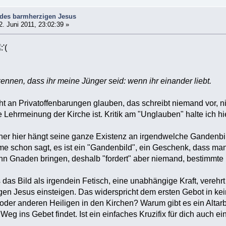
 des barmherzigen Jesus
. Juni 2011, 23:02:39 »
ennen, dass ihr meine Jünger seid: wenn ihr einander liebt.
 an Privatoffenbarungen glauben, das schreibt niemand vor, ni
 Lehrmeinung der Kirche ist. Kritik am "Unglauben" halte ich hi
r hier hängt seine ganze Existenz an irgendwelche Gandenbilder
me schon sagt, es ist ein "Gandenbild", ein Geschenk, dass m
n Gnaden bringen, deshalb "fordert" aber niemand, bestimmte 
ss das Bild als irgendein Fetisch, eine unabhängige Kraft, verehr
en Jesus einsteigen. Das widerspricht dem ersten Gebot in ke
 oder anderen Heiligen in den Kirchen? Warum gibt es ein Alta
 Weg ins Gebet findet. Ist ein einfaches Kruzifix für dich auch