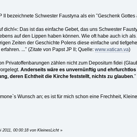
P II bezeichnete Schwester Faustyna als ein "Geschenk Gottes an
auf dich!«: Das ist das einfache Gebet, das uns Schwester Faust
bens auf den Lippen haben können. Wie oft habe auch ich als A
rigen Zeiten der Geschichte Polens diese einfache und tiefgeh
rfahren. ..." (Zitate von Papst JP II; Quelle:
www.vatican.va
)
von Privatoffenbarungen zählen nicht zum Depositum fidei (Gla
orgelegt.
Anderseits wäre es unvernünftig und ehrfurchtlo
ng, deren Echtheit die Kirche feststellt, nichts zu glauben
.
mone`s Wunsch an; es ist für mich schon eine Frechheit, Klein
i 2011, 00:00:18 von KleinesLicht
»