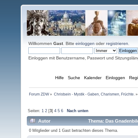
Willkommen
Gast
. Bitte
einloggen
oder
registrieren
.
Einloggen mit Benutzername, Passwort und Sitzungslä
Übersicht
Hilfe
Suche
Kalender
Einloggen
Regi
Forum ZDW
»
Christsein - Mystik - Gaben, Charismen, Früchte.
»
Seiten:
1
2
[
3
]
4
5
6
Nach unten
Autor
Thema: Das Gnadenbild
0 Mitglieder und 1 Gast betrachten dieses Thema.