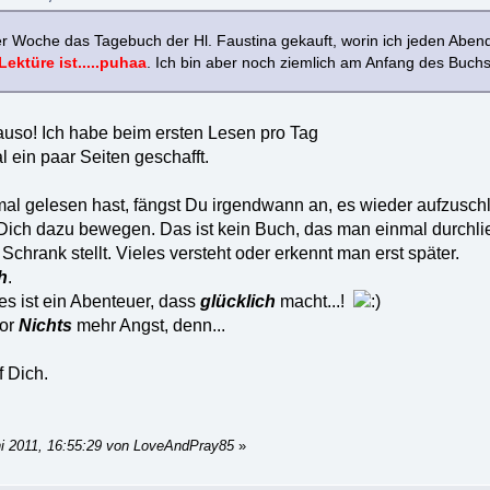
er Woche das Tagebuch der Hl. Faustina gekauft, worin ich jeden Aben
Lektüre ist.....puhaa
. Ich bin aber noch ziemlich am Anfang des Buc
auso! Ich habe beim ersten Lesen pro Tag
 ein paar Seiten geschafft.
al gelesen hast, fängst Du irgendwann an, es wieder aufzusch
Dich dazu bewegen. Das ist kein Buch, das man einmal durchli
Schrank stellt. Vieles versteht oder erkennt man erst später.
h
.
es ist ein Abenteuer, dass
glücklich
macht...!
vor
Nichts
mehr Angst, denn...
f Dich.
ni 2011, 16:55:29 von LoveAndPray85
»