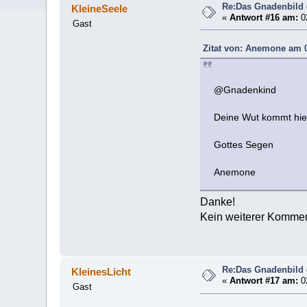
Re:Das Gnadenbild
KleineSeele
«
Antwort #16 am:
02
Gast
Zitat von: Anemone am 0
@Gnadenkind
Deine Wut kommt hier 
Gottes Segen
Anemone
Danke!
Kein weiterer Kommen
Re:Das Gnadenbild
KleinesLicht
«
Antwort #17 am:
02
Gast