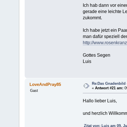
Ich hab dann vor eine
gerade eine leichte L
zukommt.
Ich habe jetzt ein P
man dafür speziell de
http://www.rosenkran
Gottes Segen
Luis
Re:Das Gnadenbild
LoveAndPray85
«
Antwort #21 am:
09
Gast
Hallo lieber Luis,
und herzlich Willko
Zitat von: Luis am 09. Ju