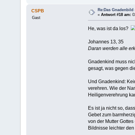
Re:Das Gnadenbild
CSPB
«
Antwort #18 am:
02
Gast
He, was ist da los?
Johannes 13, 35
Daran werden alle erk
Gnadenkind muss nicht
gesagt, was gegen die
Und Gnadenkind: Keine
verehren. Wie der Na
Heiligenverehrung kan
Es ist ja nicht so, da
Gebet zum barmherzig
von der Mutter Gottes
Bildnisse leichter den