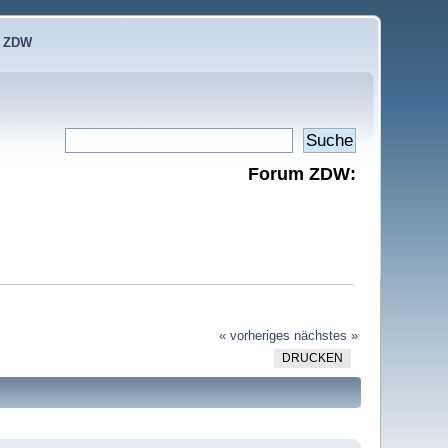
e ZDW
Forum ZDW:
« vorheriges
nächstes »
DRUCKEN