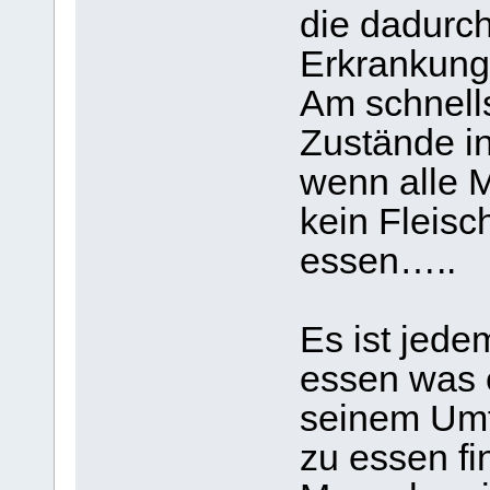
die dadurc
Erkrankung
Am schnells
Zustände i
wenn alle 
kein Fleisc
essen…..
Es ist jede
essen was e
seinem Um
zu essen fi