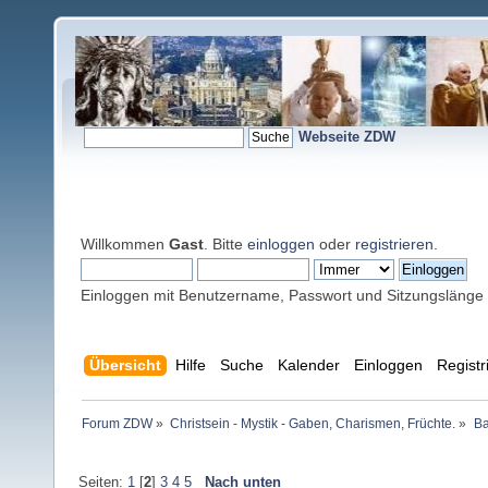
Webseite ZDW
Willkommen
Gast
. Bitte
einloggen
oder
registrieren
.
Einloggen mit Benutzername, Passwort und Sitzungslänge
Übersicht
Hilfe
Suche
Kalender
Einloggen
Registr
Forum ZDW
»
Christsein - Mystik - Gaben, Charismen, Früchte.
»
Ba
Seiten:
1
[
2
]
3
4
5
Nach unten