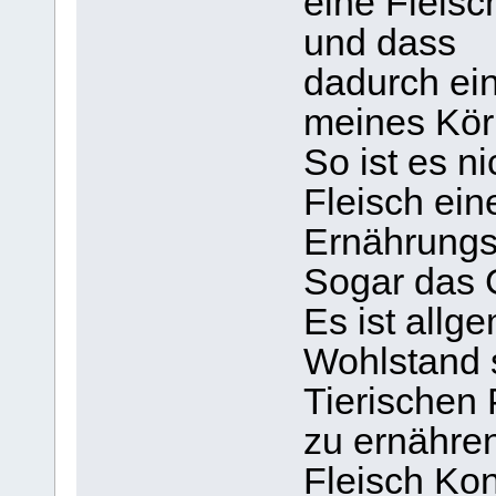
eine Fleisc
und dass
dadurch ei
meines Körp
So ist es n
Fleisch ein
Ernährungsf
Sogar das G
Es ist allg
Wohlstand s
Tierischen
zu ernähre
Fleisch Ko