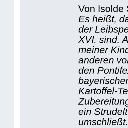
Von Isolde 
Es heißt, d
der Leibsp
XVI. sind. 
meiner Kind
anderen vo
den Pontife
bayerischen
Kartoffel-Te
Zubereitung
ein Strudel
umschließt.