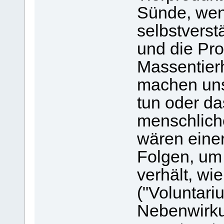
Sünde, wen
selbstverstä
und die Pro
Massentierh
machen uns
tun oder da
menschlich
wären einer
Folgen, um 
verhält, wi
("Voluntari
Nebenwirku