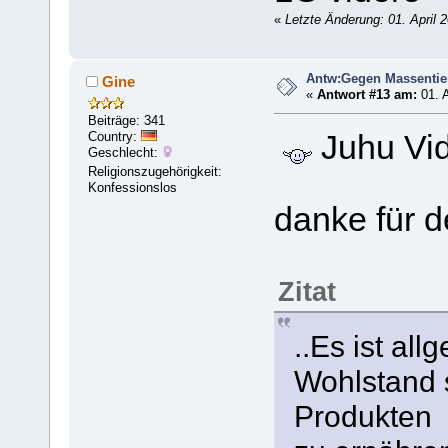
«
Letzte Änderung: 01. April 
Antw:Gegen Massentie
Gine
«
Antwort #13 am:
01. A
Beiträge: 341
Country:
Juhu Vid
Geschlecht:
Religionszugehörigkeit:
Konfessionslos
danke für d
Zitat
..Es ist al
Wohlstand s
Produkten