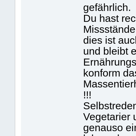
gefährlich.
Du hast re
Missstände 
dies ist au
und bleibt 
Ernährungsf
konform da
Massentier
!!!
Selbstreden
Vegetarier 
genauso ei