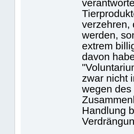
verantwort
Tierprodukt
verzehren, 
werden, son
extrem bill
davon haben
"Voluntariu
zwar nicht 
wegen des 
Zusammenha
Handlung be
Verdrängung