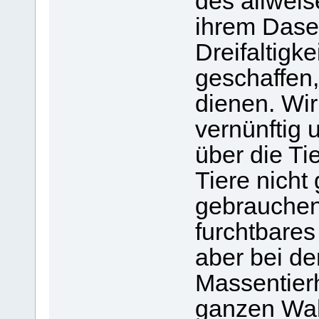
des allweis
ihrem Dasei
Dreifaltigke
geschaffen
dienen. Wir
vernünftig u
über die Ti
Tiere nicht
gebrauchen
furchtbares
aber bei der
Massentier
ganzen Wahn