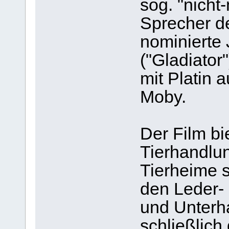
sog. "nicht
Sprecher de
nominierte
("Gladiator
mit Platin 
Moby.
Der Film bie
Tierhandlu
Tierheime 
den Leder- 
und Unterha
schließlich