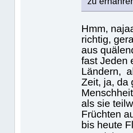
zu ernähren,
Hmm, najaaa
richtig, ger
aus quälend
fast Jeden 
Ländern, ab
Zeit, ja, da
Menschheit 
als sie tei
Früchten au
bis heute F