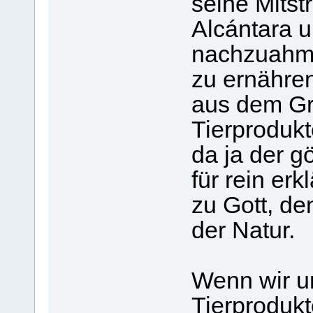
seine Mitstr
Alcántara u
nachzuahme
zu ernähren
aus dem Gr
Tierprodukt
da ja der g
für rein er
zu Gott, d
der Natur.
Wenn wir u
Tierprodukt