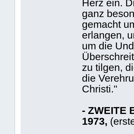
Herz ein. 
ganz beson
gemacht um
erlangen, u
um die Und
Überschrei
zu tilgen, d
die Verehru
Christi."
- ZWEITE 
1973,
(erst