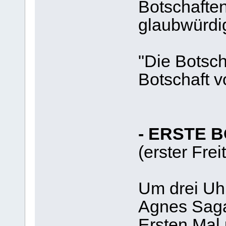
Botschaften:
glaubwürdig
"Die Botscha
Botschaft v
- ERSTE B
(erster Fre
Um drei Uhr
Agnes Saga
Ersten Mal 