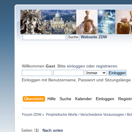
Webseite ZDW
Willkommen
Gast
. Bitte
einloggen
oder
registrieren
.
Einloggen mit Benutzername, Passwort und Sitzungslänge
Übersicht
Hilfe
Suche
Kalender
Einloggen
Registr
Forum ZDW
»
Prophetische Worte / Verschiedene Voraussagen / Bo
Seiten: [
1
]
Nach unten