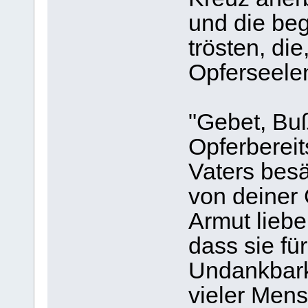
und die be
trösten, die
Opferseelen
"Gebet, Bu
Opferbereit
Vaters bes
von deiner 
Armut liebe
dass sie f
Undankbark
vieler Mens