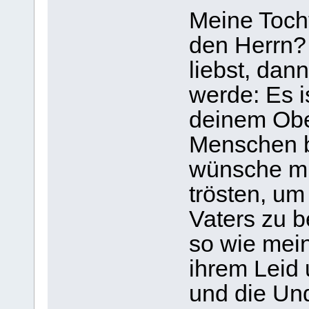
Meine Tocht
den Herrn?
liebst, dan
werde: Es i
deinem Obe
Menschen b
wünsche mi
trösten, u
Vaters zu b
so wie mein
ihrem Leid 
und die Un