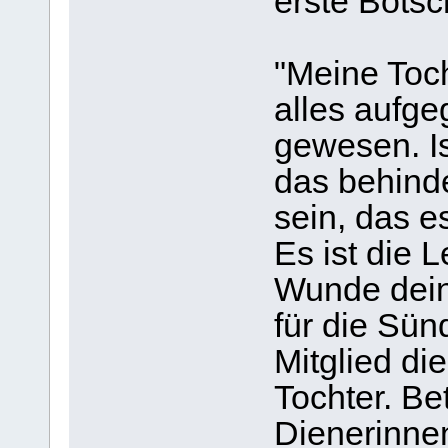
erste Botsc
"Meine Toch
alles aufge
gewesen. Is
das behinde
sein, das e
Es ist die 
Wunde dein
für die Sü
Mitglied di
Tochter. Be
Dienerinne