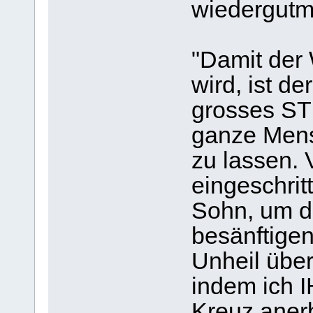
wiedergutm
"Damit der
wird, ist d
grosses S
ganze Men
zu lassen. 
eingeschri
Sohn, um d
besänftigen
Unheil übe
indem ich 
Kreuz anerb