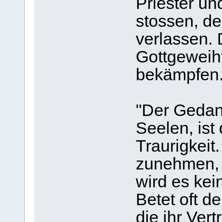
Priester u
stossen, d
verlassen. 
Gottgeweiht
bekämpfen.
"Der Gedank
Seelen, ist
Traurigkei
zunehmen, 
wird es ke
Betet oft d
die ihr Ver