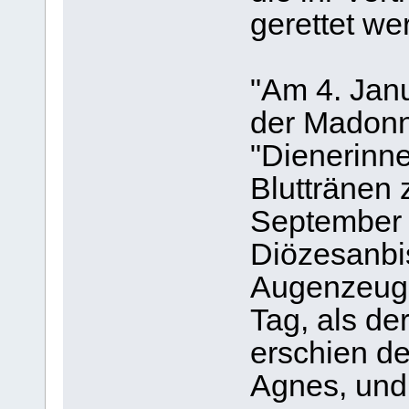
gerettet we
"Am 4. Jan
der Madonna
"Dienerinne
Bluttränen 
September 
Diözesanbis
Augenzeuge
Tag, als de
erschien d
Agnes, und