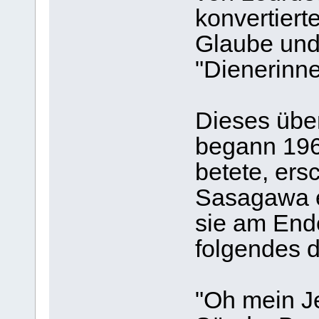
konvertiert
Glaube und 
"Dienerinne
Dieses über
begann 196
betete, er
Sasagawa ei
sie am End
folgendes d
"Oh mein J