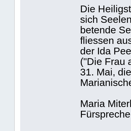
Die Heiligs
sich Seele
betende Se
fliessen au
der Ida Pe
("Die Frau 
31. Mai, die
Marianisch
Maria Miterl
Fürsprecher