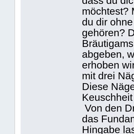
dass du di
möchtest? 
du dir ohne
gehören? D
Bräutigams
abgeben, w
erhoben wi
mit drei Nä
Diese Näge
Keuschheit
Von den Dr
das Fundam
Hingabe la